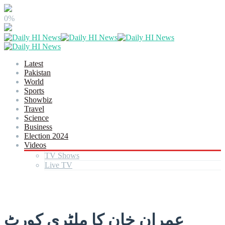
0%
Latest
Pakistan
World
Sports
Showbiz
Travel
Science
Business
Election 2024
Videos
TV Shows
Live TV
عمران خان کا ملٹری کورٹ