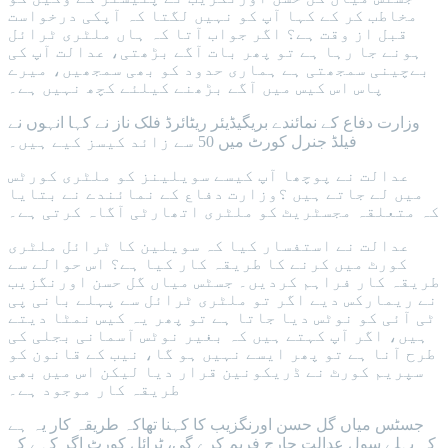
مخاطب کر کے کہا آپ کو نہیں لگتا کہ آپکی درخواست
قبل از وقت ہے؟ اگر جواب آتا کہ ہاں ملٹری ٹرائل
ہونے جا رہا ہے تو پھر بات آگے بڑھتی، عدالت آپ کی
بےچینی سمجھتی ہے ہماری حدود کو بھی سمجھیں، میرے
پاس اس کیس میں آگے بڑھنے کیلئے کچھ نہیں ہے۔
وزارت دفاع کے نمائندے بریگیڈیئر ریٹائرڈ فلک ناز نے کہا انہوں نے
فیلڈ جنرل کورٹ میں 50 سے زائد کیسز کیے ہیں۔
عدالت نے پوچھا آپ کیسے سویلینز کو ملٹری کورٹس
میں لے جاتے ہیں ؟وزارت دفاع کے نمائندے نے بتایا
کہ متعلقہ مجسٹریٹ کو ملٹری اتھارٹی آگاہ کرتی ہے۔
عدالت نے استفسار کیا کہ سویلین کا ٹرائل ملٹری
کورٹ میں کرنے کا طریقہ کار کیا ہے؟ اس حوالے سے
طریقہ کار فراہم کردیں۔ جسٹس میاں گل حسن اورنگزیب
نے ریمارکس دیے اگر تو ملٹری ٹرائل سے پہلے بانی پی
ٹی آئی کو نوٹس دیا جاتا ہے تو پھر یہ کیس نمٹا دیتے
ہیں، اگر آپ کہتے ہیں کہ بغیر نوٹس آسمانی بجلی کی
طرح آنا ہے تو پھر ایسے نہیں ہو گا، نیب کے قانون کو
سپریم کورٹ نے ڈریکونین قرار دیا لیکن اس میں بھی
طریقہ کار موجود ہے۔
جسٹس میاں گل حسن اورنگزیب کا کہنا تھاکہ طریقہ کار یہ ہے
کہ پہلے سول عدالت چارج فریم کرے گی، ٹرائل کورٹ اگر کہے کہ