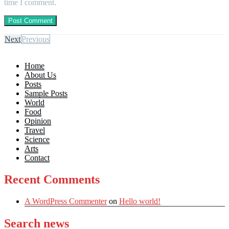
time I comment.
Next
Previous
Home
About Us
Posts
Sample Posts
World
Food
Opinion
Travel
Science
Arts
Contact
Recent Comments
A WordPress Commenter
on
Hello world!
Search news