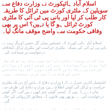
اسلام آباد ہائیکورٹ نے وزارت دفاع سے
سویلین کے ملٹری کورٹ میں ٹرائل کا طریقہ
کار طلب کر لیا اور بانی پی ٹی آئی کا ملٹری
کورٹ ٹرائل ہو گا یا نہیں؟ اس پر بھی
وفاقی حکومت سے واضح موقف مانگ لیا۔
اسلام آباد ہائی کورٹ کے جسٹس میاں گل حسن اورنگ زیب نے
بانی پی ٹی آئی کی ممکنہ ملٹری حراست اور ملٹری ٹرائل کیخلاف
درخواست پر سماعت کی۔
عدالت نے پوچھا ملٹری حراست میں دینا ہو تو طریقہ
کیا ہوتا ہے؟ سیاست دانوں اور فوجی افسر کے بیانات
کی خبریں ریکارڈ پر لائے گئے ہیں، اگر بیانات کسی
افسر کی طرف سے آئیں تو وہ سنجیدہ ہیں۔
ایڈیشنل اٹارنی جنرل نے کہا وزارتِ دفاع کے پاس آج دن تک ملٹری
حراست و ٹرائل کی کوئی اطلاع نہیں، وزارتِ دفاع کی طرف سے
بیان دے رہا ہوں کہ ایسی کوئی چیز ابھی نہیں آئی، اگر کوئی
درخواست آتی ہے تو پھر بھی قانون کے مطابق کارروائی کی جائے
گی۔
جسٹس میاں گل حسن اورنگزیب نے پٹیشنر کے وکیل کو