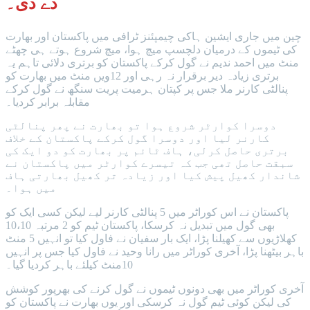
دے دی۔
چین میں جاری ایشین ہاکی چیمپئنز ٹرافی میں پاکستان اور بھارت
کی ٹیموں کے درمیان دلچسپ میچ ہوا، میچ شروع ہوتے ہی چھٹے
منٹ میں احمد ندیم نے گول کرکے پاکستان کو برتری دلائی تاہم یہ
برتری زیادہ دیر برقرار نہ رہی اور 12ویں منٹ میں بھارت کو
پنالٹی کارنر ملا جس پر کپتان ہرمیت پریت سنگھ نے گول کرکے
مقابلہ برابر کردیا۔
دوسرا کوارٹر شروع ہوا تو بھارت نے پھر پنالٹی
کارنر لیا اور دوسرا گول کرکے پاکستان کے خلاف
برتری حاصل کرلی، ہاف ٹائم پر بھارت کو دو ایک کی
سبقت حاصل تھی جب کہ تیسرے کوارٹر میں پاکستان نے
شاندار کھیل پیش کیا اور زیادہ تر کھیل بھارتی ہاف
میں ہوا۔
پاکستان نے اس کوراٹر میں 5 پنالٹی کارنر لیے لیکن کسی ایک کو
بھی گول میں تبدیل نہ کرسکا، پاکستان ٹیم کو 2 مرتبہ 10،10
کھلاڑیوں سے کھیلنا پڑا، ایک بار سفیان نے فاول کیا تو انہیں 5 منٹ
باہر بیٹھنا پڑا، آخری کوراٹر میں رانا وحید نے فاول کیا جس پر انہیں
10منٹ کیلئے باہر کردیا گیا۔
آخری کوراٹر میں بھی دونوں ٹیموں نے گول کرنے کی بھرپور کوشش
کی لیکن کوئی ٹیم گول نہ کرسکی اور یوں بھارت نے پاکستان کو