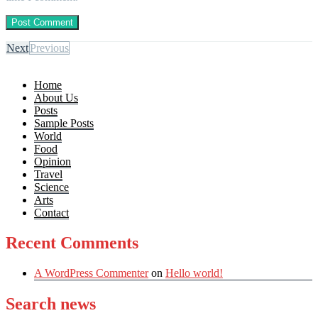
Next
Previous
Home
About Us
Posts
Sample Posts
World
Food
Opinion
Travel
Science
Arts
Contact
Recent Comments
A WordPress Commenter
on
Hello world!
Search news