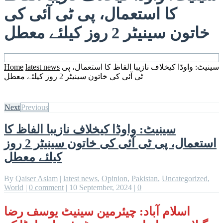
کا استعمال، پی ٹی آئی کی
خاتون سینیٹر 2 روز کیلئے معطل
سینیٹ: واوڈا کیخلاف نازیبا الفاظ کا استعمال، پی
latest news
Home
ٹی آئی کی خاتون سینیٹر 2 روز کیلئے معطل
Next
Previous
سینیٹ: واوڈا کیخلاف نازیبا الفاظ کا
استعمال، پی ٹی آئی کی خاتون سینیٹر 2 روز
کیلئے معطل
By
Qaiser Aslam
|
latest news
,
Opinion
,
Pakistan
,
Uncategorized
,
World
|
0 comment
|
10 September, 2024
|
0
اسلام آباد: چیئرمین سینیٹ یوسف رضا