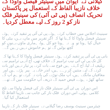
گیلانی نے ایوان میں سینیٹر فیصل واوڈا کے
خلاف نازیبا الفاظ کے استعمال پر پاکستان
تحریک انصاف (پی ٹی آئی) کی سینیٹر فلک
ناز کو 2 روز کے لیے معطل کردیا۔
سینیٹ اجلاس میں خطاب کرتے ہوئے پی ٹی آئی پر تنقید کرتے ہوئے
سینیٹر فیصل واوڈا کا کہنا تھا کہ اگر تقریر میں ماں، بہن، بیٹی کا
خیال کیا ہوتا تو وہ نہ ہوتا جو کل ہوا، ہماری ماؤں بہنوں کو
کچھ بولیں گے تو ہم خاموش نہیں رہیں گے۔
بانی پی ٹی آئی پر تنقید کرتے ہوئے سینیٹر فیصل واوڈا کا کہنا تھا کہ
کل تک پی ٹی آئی نیب ترامیم کے خلاف تھی، آج انہی ترامیم سے
ریلیف لے لیا، آج کہتے ہیں فوج سے بات کرنے پر تیار نہیں اور بات
کرنے کے لیے منتیں کر رہے ہیں، اندر خانے یہ پیر پڑتے ہیں اور
معافیاں مانگتے ہیں، آپ ملک توڑنے کی بات نہ کرتے تو ہم آپ کے
ساتھ کھڑے ہوتے، فیض حمید کے ذریعے آپ حکومت میں آئے تھے۔
اس دوران پی ٹی آئی سینیٹر فلک ناز کی فیصل واوڈا سے تلخ
کلامی ہوئی، اس دوران فلک ناز کی جانب سے نازیبا الفاظ کا
استعمال کیا گیا۔
چیئرمین سینیٹ یوسف رضا گیلانی نے سینیٹر فلک ناز کے نازیبا