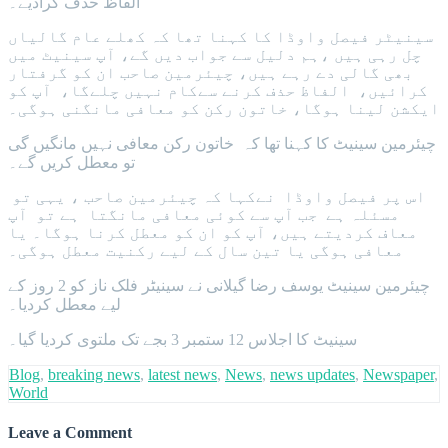
الفاظ حذف کرادیے۔
سینیٹر فیصل واوڈا کا کہنا تھا کہ کھلے عام گالیاں
چل رہی ہیں ،ہم دلیل سے جواب دیں گے، آپ سینیٹ میں
بھی گالی دے رہے ہیں، چیئرمین صاحب ان کو گرفتار
کرائیں، الفاظ حذف کرنے سےکام نہیں چلےگا، آپ کو
ایکشن لینا ہوگا، خاتون رکن کو معافی مانگنی ہوگی۔
چیئرمین سینیٹ کا کہنا تھا کہ خاتون رکن معافی نہیں مانگیں گی
تو معطل کریں گے۔
اس پر فیصل واوڈا نےکہا کہ چیئرمین صاحب ، یہی تو
مسئلہ ہے جب آپ سے کوئی معافی مانگتا ہے تو آپ
معاف کردیتے ہیں، آپ کو ان کو معطل کرنا ہوگا۔ یا
معافی ہوگی یا تین سال کے لیے رکنیت معطل ہوگی۔
چیئرمین سینیٹ یوسف رضا گیلانی نے سینیٹر فلک ناز کو 2 روز کے
لیے معطل کردیا۔
سینیٹ کا اجلاس 12 ستمبر 3 بجے تک ملتوی کردیا گیا۔
Blog
,
breaking news
,
latest news
,
News
,
news updates
,
Newspaper
,
World
Leave a Comment