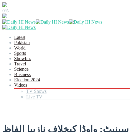
0%
Latest
Pakistan
World
Sports
Showbiz
Travel
Science
Business
Election 2024
Videos
TV Shows
Live TV
سینیٹ: واوڈا کیخلاف نازیبا الفاظ