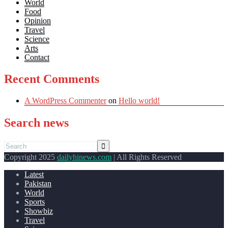
World
Food
Opinion
Travel
Science
Arts
Contact
Recent Comments
A WordPress Commenter
on
Hello world!
Search news
Copyright 2025
dailyhinews.com
| All Rights Reserved
Latest
Pakistan
World
Sports
Showbiz
Travel