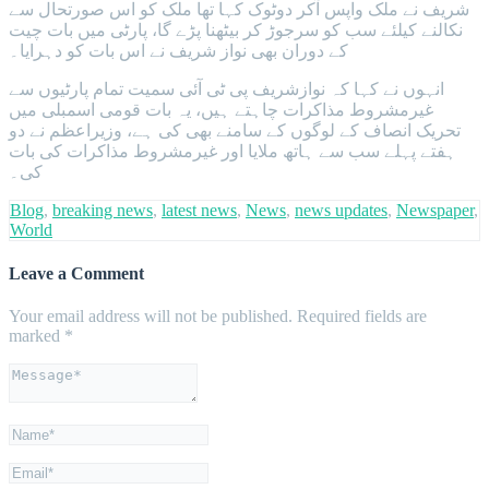
شریف نے ملک واپس آکر دوٹوک کہا تھا ملک کو اس صورتحال سے
نکالنے کیلئے سب کو سرجوڑ کر بیٹھنا پڑے گا، پارٹی میں بات چیت
کے دوران بھی نواز شریف نے اس بات کو دہرایا۔
انہوں نے کہا کہ نوازشریف پی ٹی آئی سمیت تمام پارٹیوں سے
غیرمشروط مذاکرات چاہتے ہیں، یہ بات قومی اسمبلی میں
تحریک انصاف کے لوگوں کے سامنے بھی کی ہے، وزیراعظم نے دو
ہفتے پہلے سب سے ہاتھ ملایا اور غیرمشروط مذاکرات کی بات
کی۔
Blog
,
breaking news
,
latest news
,
News
,
news updates
,
Newspaper
,
World
Leave a Comment
Your email address will not be published.
Required fields are
marked
*