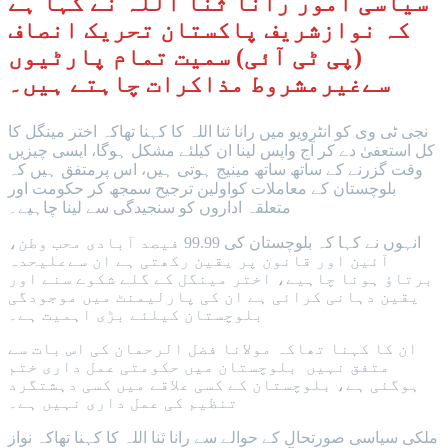
سیاسی امور رانا ثنا اللہ نے کہا ہے
کہ نوازشریف پاکستان تحریک انصاف
(پی ٹی آئی) سمیت تمام پارٹیوں
سےغیرمشروط مذاکرات چاہتے ہیں۔
نجی ٹی وی کو انٹرویو میں رانا ثنا اللہ کا کہنا تھاکہ اختر مینگل کا
کل استعفیٰ دے کر آج واپس لینا ان کیلئے مشکل ہوگا، ایسی چیزیں
وقت گزرنے کے ساتھ ساتھ مینیج ہوتی ہیں، اس پرمتفق ہیں کہ
بلوچستان کے معاملات کواولین ترجیح سمجھ کر حکومت اور
متعلقہ اداروں کو سنجیدگی سے لینا چاہیے۔
انہوں نے کہا کہ بلوچستان کی 99.99 فیصد آبادی محب وطن،
آئین اور قانون پر یقین رکھتی ہے ان سےعلیحدہ
برتاؤ ہونا چاہیے، اختر مینگل کے گلے شکوے سنے اور
یقین دہانی کرائی ہے ان کی پارلیمنٹ میں موجودگی
بلوچستان کیلئے بڑی اہمیت ہے۔
ان کا کہنا تھاکہ مولانا فضل الرحمان کی اس بات سے
متفق نہیں بلوچستان میں حکومتی عمل داری ختم
ہوگئی ہے، بلوچستان کے کسی علاقے میں کسی دہشتگرد
تنظیم کی عمل داری نہیں ہے۔
ملکی سیاسی صورتحال کے حوالے سے رانا ثنا اللہ کا کہنا تھاکہ نواز