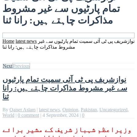
تمام پارٹیوں سے غیر مشروط
مذاکرات چاہتے ہیں: رانا ثنا
نوازشریف پی ٹی آئی سمیت تمام پارٹیوں سے غیر
latest news
Home
مشروط مذاکرات چاہتے ہیں: رانا ثنا
Next
Previous
نوازشریف پی ٹی آئی سمیت تمام پارٹیوں
سے غیر مشروط مذاکرات چاہتے ہیں: رانا
ثنا
By
Qaiser Aslam
|
latest news
,
Opinion
,
Pakistan
,
Uncategorized
,
World
|
0 comment
|
4 September, 2024
|
0
وزیراعظم شہباز شریف کے مشیر برائے