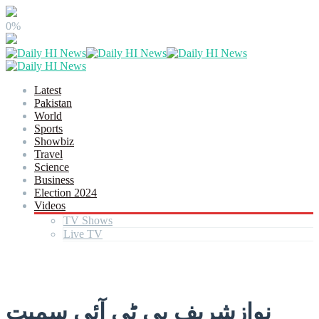
0%
Latest
Pakistan
World
Sports
Showbiz
Travel
Science
Business
Election 2024
Videos
TV Shows
Live TV
نوازشریف پی ٹی آئی سمیت