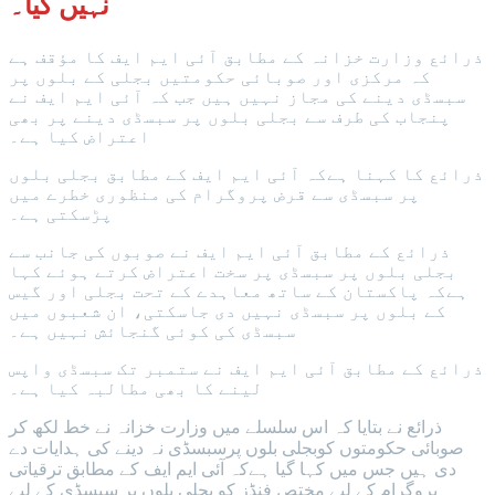
نہیں کیا۔
ذرائع وزارت خزانہ کے مطابق آئی ایم ایف کا مؤقف ہے
کہ مرکزی اور صوبائی حکومتیں بجلی کے بلوں پر
سبسڈی دینے کی مجاز نہیں ہیں جب کہ آئی ایم ایف نے
پنجاب کی طرف سے بجلی بلوں پر سبسڈی دینے پر بھی
اعتراض کیا ہے۔
ذرائع کا کہنا ہےکہ آئی ایم ایف کے مطابق بجلی بلوں
پر سبسڈی سے قرض پروگرام کی منظوری خطرے میں
پڑسکتی ہے۔
ذرائع کے مطابق آئی ایم ایف نے صوبوں کی جانب سے
بجلی بلوں پر سبسڈی پر سخت اعتراض کرتے ہوئے کہا
ہےکہ پاکستان کے ساتھ معاہدے کے تحت بجلی اور گیس
کے بلوں پر سبسڈی نہیں دی جاسکتی، ان شعبوں میں
سبسڈی کی کوئی گنجائش نہیں ہے۔
ذرائع کے مطابق آئی ایم ایف نے ستمبر تک سبسڈی واپس
لینے کا بھی مطالبہ کیا ہے۔
ذرائع نے بتایا کہ اس سلسلے میں وزارت خزانہ نے خط لکھ کر
صوبائی حکومتوں کوبجلی بلوں پرسبسڈی نہ دینے کی ہدایات دے
دی ہیں جس میں کہا گیا ہےکہ آئی ایم ایف کے مطابق ترقیاتی
پروگرام کے لیے مختص فنڈز کو بجلی بلوں پر سبسڈی کے لیے