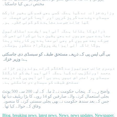
مختص نہیں کیا جاسکتا۔
وزارت خزانہ نے کہا ہےکہ کسی بھی قسم کی بغیر ٹارگٹ
سبسڈی دینے سے گریز کریں اور ایسا کوئی فیصلہ نہ
کیا جائے جس سے معاہدے کو کوئی خطرہ ہو۔
ذرائع کا بتانا ہےکہ آئی ایم ایف سے اسٹاف لیول
معاہدے میں صوبوں نے بھی یقین دہانی کرائی تھی کہ
جس کے بعد صوبوں کو بھی اس معاہدے پر کاربند رہنا
ہوگا تاکہ آئی ایم ایف پروگرام منظور ہوسکے۔
بی آئی ایس پی کے ذریعے مستحق طبقے کو سبسڈی دی جاسکتی
ہے: وزیر خزانہ
دوسری جانب جیونیوز سے گفتگو کرتے ہوئے وزیر خزانہ
محمد اورنگزیب نے کہا ہےکہ آئی ایم ایف کو ٹارگٹڈ
سبسڈی پر اعتراض نہیں ہے، بی آئی ایس پی کے ذریعے
مستحق طبقے کو سبسڈی دی جاسکتی ہے۔
واضح رہے کہ پنجاب حکومت نے 2 ماہ کے لیے 200 سے 500 یونٹ
بجلی استعمال کرنے والے صارفین کو 14 روپے کا بڑا ریلیف دیا تھا
جس کے بعد سندھ حکومت نے بھی بجلی سستی کرنے کا منصوبہ
وفاق کے حوالے کیا تھا۔
Blog
,
breaking news
,
latest news
,
News
,
news updates
,
Newspaper
,