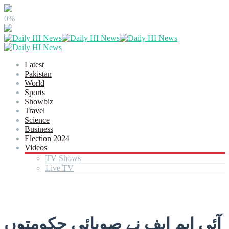
0%
Latest
Pakistan
World
Sports
Showbiz
Travel
Science
Business
Election 2024
Videos
TV Shows
Live TV
آئی ایم ایف نے صوبائی حکومتوں