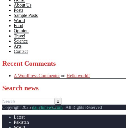
About Us
Posts
Sample Posts
World
Food
Opinion
Travel
Science
Arts
Contact
Recent Comments
A WordPress Commenter
on
Hello world!
Search news
Copyright 2025
dailyhinews.com
| All Rights Reserved
Latest
Pakistan
World