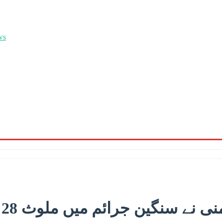
ے سنگین جرائم میں ملوث 28 افغان شہریوں کو ڈی پورٹ کردیا