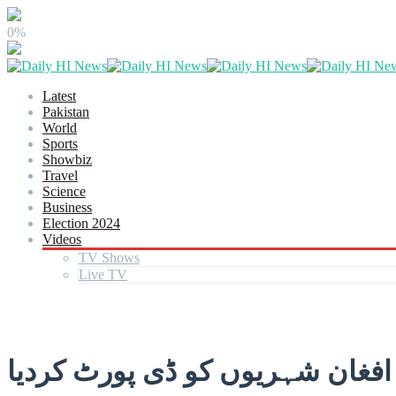
0%
Latest
Pakistan
World
Sports
Showbiz
Travel
Science
Business
Election 2024
Videos
TV Shows
Live TV