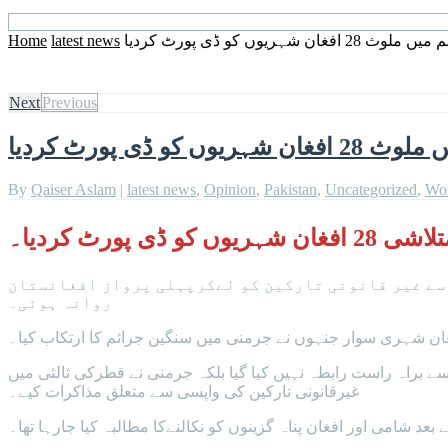
شہریوں کو ڈی پورٹ کردیا
latest news
Home
Next
Previous
و ڈی پورٹ کردیا
By
Qaiser Aslam
|
latest news
,
Opinion
,
Pakistan
,
Uncategorized
,
Wo
ی پورٹ کردیا۔
سے غیر قانونی تارکین کو لےکرپہلی پرواز افغانستان
روانہ ہوئی۔
براہ راست رابطہ نہیں کیا گیا بلکہ جرمنی نے قطرکی ثالثی میں
غیرقانونی تارکین کی واپسی سے متعلق مذاکرات کیے۔
عد شامی اور افغان پناہ گزینوں کو نکالنےکا مطالبہ کیا جارہا تھا۔