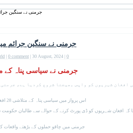
جرمنی نے سنگین جرائم میں ملوث 28 افغان 
جرمنی نے سنگین جرائم میں ملوث 28 افغان شہریوں ک
rld
|
0 comment
|
30 August, 2024
|
0
جرمنی نے سیاسی پناہ کے متلاشی 28 افغان شہریوں کو ڈ
 افغان شہریوں کو واپس بھیجنا شروع کردیا ہے، جرمنی 
اس پرواز میں سیاسی پناہ کے متلاشی 28 افغان شہری سوار جنہوں نے جرمنی میں سنگین جرائم کا ارتکاب کیا۔
کہ افغان شہریوں کو ڈی پورٹ کرنے کے حوالے سے طالبان حکومت سے 
جرمنی میں چاقو حملوں کے بڑھتے واقعات کے ب