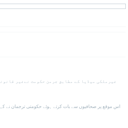
غیرملکی میڈیا کے مطابق جرمن حکومت نےغیر قانونی
اس موقع پر صحافیوں سے بات کرتے ہوئے حکومتی ترجمان نے کہا 