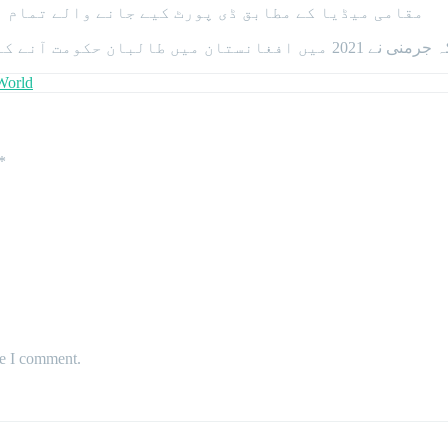
مقامی میڈیا کے مطابق ڈی پورٹ کیے جانے والے تمام ا
ومت آنے کے بعد سے پہلی مرتبہ افغان شہریوں کو ڈی پورٹ کیا ہے۔
World
*
me I comment.