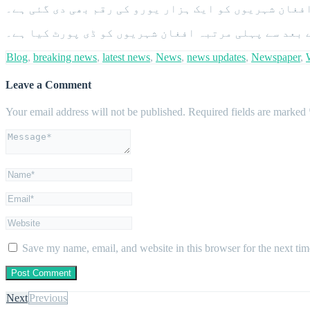
فغان شہریوں کو ایک ہزار یورو کی رقم بھی دی گئی ہے۔
Blog
,
breaking news
,
latest news
,
News
,
news updates
,
Newspaper
,
Leave a Comment
Your email address will not be published.
Required fields are marked
Save my name, email, and website in this browser for the next ti
Next
Previous