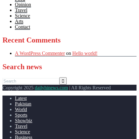
Opinion
Travel
Science
Arts
Contact
Recent Comments
A WordPress Commenter
on
Hello world!
Search news
Copyright 2025
dailyhinews.com
| All Rights Reserved
Latest
Pakistan
World
Sports
Showbiz
Travel
Science
Business