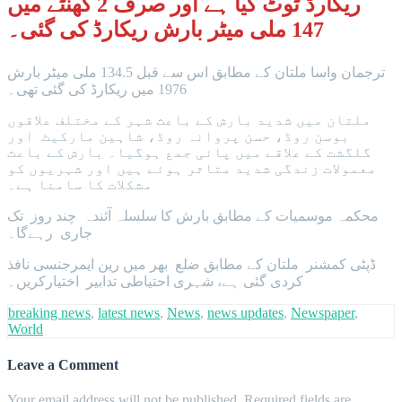
ریکارڈ ٹوٹ گیا ہے اور صرف 2 گھنٹے میں
147 ملی میٹر بارش ریکارڈ کی گئی۔
ترجمان واسا ملتان کے مطابق اس سے قبل 134.5 ملی میٹر بارش
1976 میں ریکارڈ کی گئی تھی۔
ملتان میں شدید بارش کے باعث شہر کے مختلف علاقوں
بوسن روڈ، حسن پروانہ روڈ، شاہین مارکیٹ اور
گلگشت کے علاقے میں پانی جمع ہوگیا۔ بارش کے باعث
معمولات زندگی شدید متاثر ہوئے ہیں اور شہریوں کو
مشکلات کا سامنا ہے۔
محکمہ موسمیات کے مطابق بارش کا سلسلہ آئندہ چند روز تک
جاری رہےگا۔
ڈپٹی کمشنر ملتان کے مطابق ضلع بھر میں رین ایمرجنسی نافذ
کردی گئی ہے، شہری احتیاطی تدابیر اختیارکریں۔
breaking news
,
latest news
,
News
,
news updates
,
Newspaper
,
World
Leave a Comment
Your email address will not be published.
Required fields are