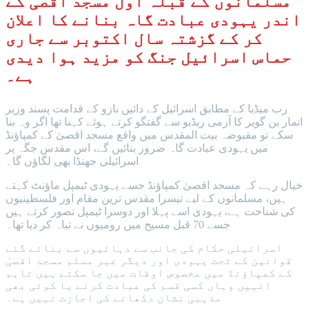
مسلمانوں کے قبلہ اول مسجد اقصیٰ کے
اندر یہودی عبادت گاہ بنانے کا اعلان
کر کے گزشتہ سال اکتوبر سے جاری
حماس اسرائیل جنگ کو مزید ہوا دیدی
ہے۔
رب میڈیا کے مطابق اسرائیل کے دائیں بازو کے قدامت پسند وزیر
اتمار بن گویر کا آرمی ریڈیو سے گفتگو کرتے ہوئے کہنا تھا اگر وہ بنا
سکے تو مقبوضہ بیت المقدس میں واقع مسجد اقصیٰ کے کمپاؤنڈ
میں یہودی عبادت گاہ ضرور بنائیں گے، اس مقدس جگہ پر
اسرائیلی جھنڈا بھی لگاؤں گا۔
خیال رہے کہ مسجد اقصیٰ کمپاؤنڈ جسے یہودی ٹیمپل ماؤنٹ کہتے
ہیں، مسلمانوں کے لیے تیسرا مقدس ترین مقام اور فلسطینیوں
کی شناخت ہے، یہودی اسے پہلا اور دوسرا ٹیمپل تصور کرتے ہیں
جسے 70 قبل مسیح میں رومیوں نے تباہ کر دیا تھا۔
اسرائیلی حکام کی جانب سے دہائیوں سے بنائے گئے
قوانین کے تحت یہودی اور دیگر غیر مسلم مسجد اقصیٰ
کے کمپاؤنڈ میں مخصوص اوقات میں جا سکتے ہیں تاہم
انہیں وہاں کسی قسم کی عبادت کرنے یا کوئی بھی
مذہبی نشان دکھانے کی اجازت نہیں ہے۔