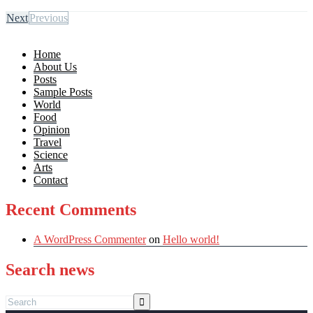
Next
Previous
Home
About Us
Posts
Sample Posts
World
Food
Opinion
Travel
Science
Arts
Contact
Recent Comments
A WordPress Commenter
on
Hello world!
Search news