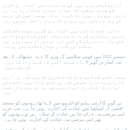
آرتھوڈوکس یہودیوں کی جانب سے بھی اتمار بن گویر
کو شدید تنقید کا نشانہ بنایا جاتا رہا ہے اور
نامور یہودی ربیوں کا کہنا ہے کہ مسجد اقصیٰ کی حرمت
کی وجہ سے کسی بھی یہودی کا وہاں داخلہ ممنوع ہے۔
حالیہ کچھ سالوں میں اتمار بن گویر جیسے سخت گیر
مذہبی رہنماؤں کی جانب سے مسجد اقصیٰ کے کمپاؤنڈ کی
کئی بار بے حرمتی کی گئی اور اس دوران یہودیوں اور
مسلمانوں کے درمیان جھگڑے بھی ہوئے۔
دسمبر 2022 میں قومی سلامتی کے وزیر کا عہدہ سنبھالنے کے بعد
سے اتمار بن گویر 6 بار مسجد اقصیٰ کے کمپاؤنڈ کا دورہ
کر چکے ہیں۔
مسجد اقصیٰ کے کمپاؤنڈ کا کنٹرول ظاہری طور پر اردن
کے پاس ہے تاہم حقیقی طور پر کمپاؤنڈ میں داخلے کی
اجازت کا کنٹرول اسرائیلی فورسز نے سنبھال رکھا
ہے۔
بن گویر کا آرمی ریڈیو کو انٹرویو میں کہنا تھا یہودیوں کو مسجد
اقصیٰ کے کمپاؤنڈ میں عبادت کی اجازت ہونی چاہیے، جب عرب
اپنی مرضی سے جہاں چاہیں عبادت کر سکتے ہیں تو یہودیوں کو
بھی اپنی مرضی سے عبادت کی اجازت ہونی چاہیے۔
اسرائیلی وزیر نے یہ دعویٰ بھی کیا کہ صیہونی ریاست کی موجودہ