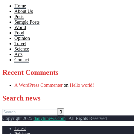
Home
About Us
Posts
Sample Posts
World
Food
Opinion
Travel
Science
Arts
Contact
Recent Comments
A WordPress Commenter
on
Hello world!
Search news
Copyright 2025
dailyhinews.com
| All Rights Reserved
Latest
Pakistan