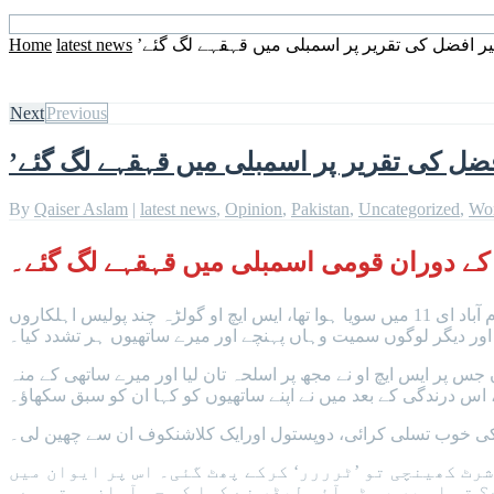
یر افضل کی تقریر پر اسمبلی میں قہقہے لگ گئے
latest news
Home
Next
Previous
فضل کی تقریر پر اسمبلی میں قہقہے لگ گئے
By
Qaiser Aslam
|
latest news
,
Opinion
,
Pakistan
,
Uncategorized
,
Wo
کے دوران قومی اسمبلی میں قہقہے لگ گئے۔
قومی اسمبلی اجلاس میں نکتہ اعتراض پر اظہار خیال کرتے ہوئے شیر افضل مروت کا کہنا تھاکہ 22 اگست کے ترنول جلسے کے لیے اسلام آباد ای 11 میں سویا ہوا تھا، ایس ایچ او گولڑہ چند پولیس اہلکاروں
اور دیگر لوگوں سمیت وہاں پہنچے اور میرے ساتھیوں ہر تشدد کیا۔
ں جس پر ایس ایچ او نے مجھ پر اسلحہ تان لیا اور میرے ساتھی کے منہ
، اس درندگی کے بعد میں نے اپنے ساتھیوں کو کہا ان کو سبق سکھاؤ۔
ن کی خوب تسلی کرائی، دوپستول اورایک کلاشنکوف ان سے چھین لی۔
شرٹ کھینچی تو ’ٹرررر‘ کرکے پھٹ گئی۔ اس پر ایوان میں
تو اس پر پی ٹی آئی لیڈر نے کہا کہ جو آواز ہوتی ہے۔