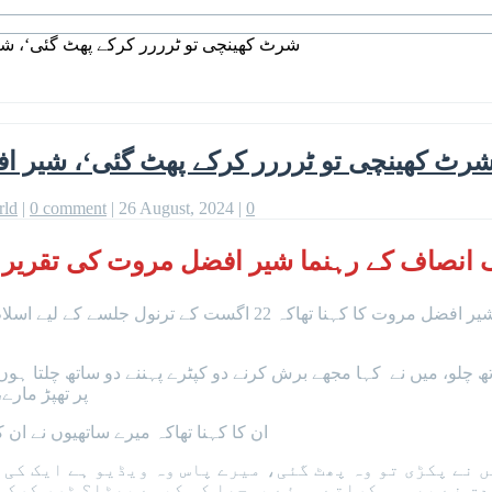
’شرٹ کھینچی تو ٹرررر کرکے پھٹ گئی‘، ش
شرٹ کھینچی تو ٹرررر کرکے پھٹ گئی‘، شیر ا
rld
|
0 comment
|
26 August, 2024
|
0
 انصاف کے رہنما شیر افضل مروت کی تقریر 
ساتھ چلو، میں نے کہا مجھے برش کرنے دو کپٹرے پہننے دو ساتھ چلتا ہو
پر تھپڑ مارے
ان کا کہنا تھاکہ میرے ساتھیوں نے ا
 نے پکڑی تو وہ پھٹ گئی، میرے پاس وہ ویڈیو ہے ایک کی 
ق نے بھی مسکراتے ہوئے پوچھا کہ کیسے پھٹا؟ ٹرر کرکے؟ 