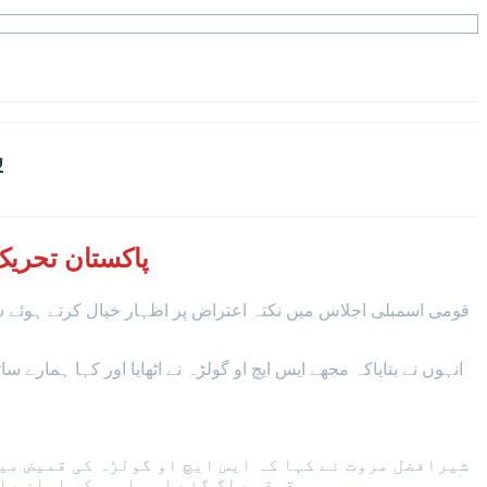
’
پاکستان تحریک
انہوں نے بتایاکہ مجھے ایس ایچ او گولڑہ نے اٹھایا اور کہا ہمارے 
شیرافضل مروت نے کہا کہ ایس ایچ او گولڑہ کی قمیض میں
قہقہے لگ گئے اور اسپیکر ایاز صاد