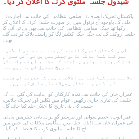
شیڈول جلسہ ملتوی کرنے کا اعلان کر دیا۔
پاکستان تحریک انصاف نے ضلعی انتظامیہ کی جانب سے اجازت نہ
ملنے کے باوجود آج ترنول میں ہر صورت جلسہ کرنے کا اعلان کر
رکھا تھا جبکہ مقامی انتظامیہ کی جانب سے بھی پی ٹی آئی کا
جلسہ روکنے کے لیے جگہ جگہ کنٹینر لگا کر راستے بلاک کر دیے گئے
تھے۔
اب پاکستان تحریک انصاف کی جانب سے جاری اعلامیے
میں کہا گیا ہے کہ بانی چیئرمین پی ٹی آئی عمران
خان کی جیل سے جاری ہدایات کے مطابق آج کے جلسے کی
تاریخ تبدیل کی جا رہی ہے۔
اعلامیے میں کہا گیا ہے اطلاعات ہیں کہ حکومت اس جلسے
کی آڑ میں انتشار پھیلانے کی سازش کر رہی ہے۔
عمران خان کی جانب سے تمام کارکنان کو ہدایت کی گئی ہے کہ
جلسے کی تیاری جاری رکھیں، عوام میں نکلیں اور تحریک چلائیں،
جلسے کی نئی تاریخ کا اعلان جلد کیا جائے گا۔
عمر ایوب، اعظم سواتی اور بیرسٹر گوہر نے بانی چیئرمین پی ٹی
آئی عمران خان سے اڈیالہ جیل میں ہنگامی ملاقات کی جس میں
آج کا جلسہ ملتوی کرنے کا فیصلہ کیا گیا۔