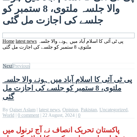
والا جلسہ ملتوی، 8 ستمبر کو
جلسے کی اجازت مل گئی
پی ٹی آئی کا اسلام آباد میں ہونے والا جلسہ
latest news
Home
ملتوی، 8 ستمبر کو جلسے کی اجازت مل گئی
Next
Previous
پی ٹی آئی کا اسلام آباد میں ہونے والا جلسہ
ملتوی، 8 ستمبر کو جلسے کی اجازت مل
گئی
By
Qaiser Aslam
|
latest news
,
Opinion
,
Pakistan
,
Uncategorized
,
World
|
0 comment
|
22 August, 2024
|
0
پاکستان تحریک انصاف نے آج ترنول میں