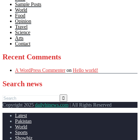
Sample Posts
World
Food
Opinion
Travel
Science
Arts
Contact
Recent Comments
A WordPress Commenter
on
Hello world!
Search news
Copyright 2025
dailyhinews.com
| All Rights Reserved
Latest
Pakistan
World
Sports
Showbiz