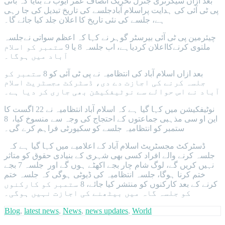
بعد ازاں سیکرٹری جنرل تحریک انصاف عمر ایوب نے بتایا کہ بانی
پی ٹی آئی کی ہدایت پراسلام آبادجلسے کی تاریخ تبدیل کی جا رہی
ہے، جلسے کی نئی تاریخ کا اعلان جلد کیا جائے گا۔
چیئرمین پی ٹی آئی بیرسٹر گوہر نے کہا کہ اعظم سواتی نےجلسہ
ملتوی کرنےکااعلان کردیاہے، اب جلسہ 8 یا 9 ستمبر کو اسلام
آباد میں ہوگا۔
بعد ازاں اسلام آباد کی انتظامیہ نے پی ٹی آئی کو 8 ستمبر کو
جلسہ کرنے کی اجازت دے دی، ڈسٹرکٹ مجسٹریٹ اسلام
آباد نے اس حوالے سے نوٹیفکیشن بھی جاری کر دیا ہے۔
نوٹیفکیشن میں کہا گیا ہے کہ اسلام آباد انتظامیہ نے 22 اگست کا
این او سی مذہبی جماعتوں کے احتجاج کی وجہ سے منسوخ کیا، 8
ستمبر کو انتظامیہ جلسے کو سکیورٹی فراہم کرے گی۔
ڈسٹرکٹ مجسٹریٹ اسلام آباد کے اعلامیے میں کہا گیا ہے کہ
جلسہ کرنے والے افراد کسی بھی شہری کے بنیادی حقوق کو متاثر
نہیں کریں گے، لوگ شام چار بجے اکھٹے ہوں گے اور جلسہ 7 بجے
ختم کرنا ہوگا، جلسہ انتظامیہ کی ڈیوٹی ہوگی کہ جلسہ ختم
کرنے کے بعد کارکنوں کو منتشر کیا جائے، 8 ستمبر کو کارکنوں
کو جلسہ گاہ میں بیٹھنے کی اجازت نہیں ہوگی۔
Blog
,
latest news
,
News
,
news updates
,
World