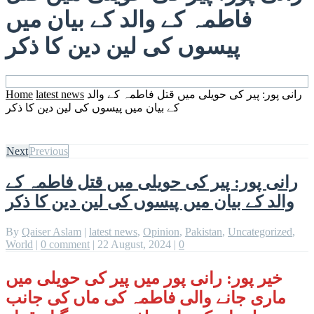
فاطمہ کے والد کے بیان میں
پیسوں کی لین دین کا ذکر
رانی پور: پیر کی حویلی میں قتل فاطمہ کے والد
latest news
Home
کے بیان میں پیسوں کی لین دین کا ذکر
Next
Previous
رانی پور: پیر کی حویلی میں قتل فاطمہ کے
والد کے بیان میں پیسوں کی لین دین کا ذکر
By
Qaiser Aslam
|
latest news
,
Opinion
,
Pakistan
,
Uncategorized
,
World
|
0 comment
|
22 August, 2024
|
0
خیر پور: رانی پور میں پیر کی حویلی میں
ماری جانے والی فاطمہ کی ماں کی جانب