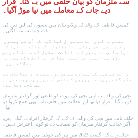
سے ملزمان کو بیان حلفی میں بے گناہ قرار
دیے جانے کے معاملے میں نیا موڑ آگیا۔
کمسن فاطمہ کے والد کے ویڈیو بیان میں پیسوں کی لین دین کی
بات چیت سامنے آگئی۔
مقتولہ کے والد سے سوال کیا گیا کہ آپ کو پیسوں
وغیرہ کی آفر ہوئی ہے؟ مقتولہ کے والد نے کہا کہ
ایک صاحب نے ہمیں کہا امانت اسکول کے مالک کے پاس
پڑی ہے انہیں یہ نہیں پتا کہ یہ ایک لاکھ ہیں یا
دولاکھ ہیں۔
والد نے کہا کہ ہمارے سب عزیز رشتے دار بیانات سے
مکر گئے ہیں، وہ پیروں کے خاص آدمی ہیں، پیسے دیے،
سب کچھ دیا ہے۔
بچی کی والدہ نے اپنی بچی کی موت کو طبعی اور گرفتار ملزمان
کو بے گناہ قرار دیا تھا اور عدالت میں حلف نامہ بھی جمع کروا دیا
تھا۔
حلف نامے میں بچی کی والدہ نے کہا کہ گرفتار افراد بے گناہ ہیں،
اگر عدالت گرفتار ملزمان کو ضمانت دے تو کوئی اعتراض نہیں۔
خیال رہےکہ اگست 2023 میں پیر کی حویلی میں کمسن فاطمہ