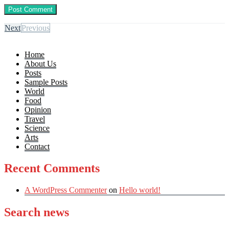
Next
Previous
Home
About Us
Posts
Sample Posts
World
Food
Opinion
Travel
Science
Arts
Contact
Recent Comments
A WordPress Commenter
on
Hello world!
Search news