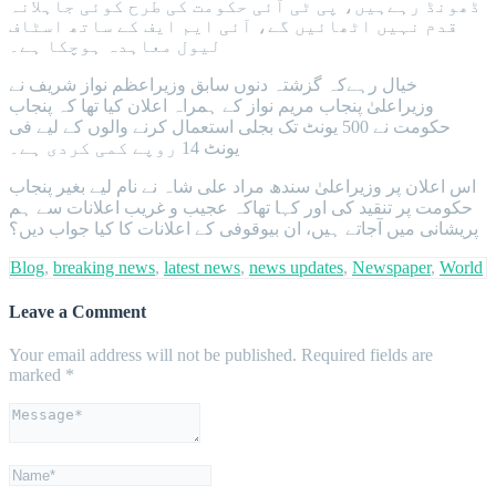
ڈھونڈ رہےہیں، پی ٹی آئی حکومت کی طرح کوئی جاہلانہ
قدم نہیں اٹھائیں گے، آئی ایم ایف کے ساتھ اسٹاف
لیول معاہدہ ہوچکا ہے۔
خیال رہےکہ گزشتہ دنوں سابق وزیراعظم نواز شریف نے
وزیراعلیٰ پنجاب مریم نواز کے ہمراہ اعلان کیا تھا کہ پنجاب
حکومت نے 500 یونٹ تک بجلی استعمال کرنے والوں کے لیے فی
یونٹ 14 روپے کمی کردی ہے۔
اس اعلان پر وزیراعلیٰ سندھ مراد علی شاہ نے نام لیے بغیر پنجاب
حکومت پر تنقید کی اور کہا تھاکہ عجیب و غریب اعلانات سے ہم
پریشانی میں آجاتے ہیں، ان بیوقوفی کے اعلانات کا کیا جواب دیں؟
Blog
,
breaking news
,
latest news
,
news updates
,
Newspaper
,
World
Leave a Comment
Your email address will not be published.
Required fields are
marked
*