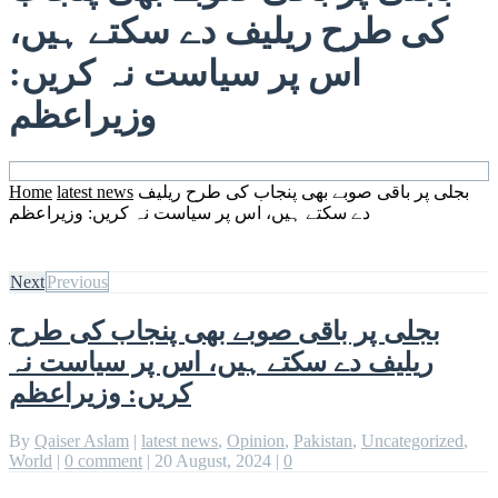
کی طرح ریلیف دے سکتے ہیں،
اس پر سیاست نہ کریں:
وزیراعظم
بجلی پر باقی صوبے بھی پنجاب کی طرح ریلیف
latest news
Home
دے سکتے ہیں، اس پر سیاست نہ کریں: وزیراعظم
Next
Previous
بجلی پر باقی صوبے بھی پنجاب کی طرح
ریلیف دے سکتے ہیں، اس پر سیاست نہ
کریں: وزیراعظم
By
Qaiser Aslam
|
latest news
,
Opinion
,
Pakistan
,
Uncategorized
,
World
|
0 comment
|
20 August, 2024
|
0