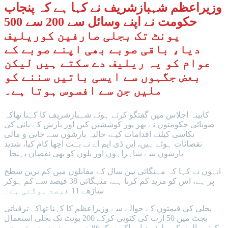
وزیراعظم شہبازشریف نے کہا ہے کہ پنجاب
حکومت نے اپنے وسائل سے 200 سے 500
یونٹ تک بجلی صارفین کوریلیف
دیا، باقی صوبے بھی اپنے صوبے کے
عوام کو یہ ریلیف دے سکتے ہیں لیکن
بعض جگہوں سے ایسی باتیں سننے کو
ملیں جن سے افسوس ہوتا ہے۔
کابینہ اجلاس میں گفتگو کرتے ہوئے شہبازشریف کا کہنا تھاکہ
صوبائی حکومتوں نے بھر پور کوششیں کیں اور بارش کے پانی کی
نکاسی کیلئے اقدامات کیے، حالیہ بارشوں سے جانی و مالی
نقصانات ہوئے ہیں، این ڈی ایم اے نے بہت اچھا کام کیا، شدید
بارشوں سے شاہراہوں اور پلوں کو بھی نقصان پہنچا۔
انہوں نے کہا کہ مہنگائی تین سال کے مقابلوں میں کم ترین سطح
پر ہے، اس کو مزید کم کرنا ہے، منہگائی 38 فیصد سے کم ہوکر
ساڑھے 11 فیصد ہوگئی ہے۔
بجلی کی قیمتوں کے حوالے سے وزیراعظم کا کہنا تھاکہ ترقیاتی
بجٹ میں 50 ارب کی کٹوتی کرکے 200 یونٹ تک بجلی استعمال
کرنے والوں کو ریلیف دیا، ملک بھرکے86 فیصد صارفین حکومتی