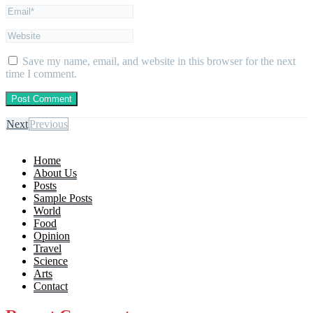
Save my name, email, and website in this browser for the next
time I comment.
Next
Previous
Home
About Us
Posts
Sample Posts
World
Food
Opinion
Travel
Science
Arts
Contact