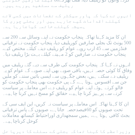
ریلیف سے مستفید ہورہے ہیں۔
انہوں نے کہا کہ پاور سیکٹر کے نقصانات میں کمی لانے
کیلئے اقدامات کیے جارہے ہیں اور بجلی چوری کا
ہمیشہ کیلئے خاتمہ کیاجارہا ہے۔
ان کا مزید کہنا تھاکہ پنجاب حکومت نے اپنے وسائل سے 200 سے
500 یونٹ تک بجلی صارفین کوریلیف دیا، پنجاب حکومت نے ترقیاتی
فنڈزمیں سے 45 ارب روپے عوام کو ریلیف دینے کیلئے مختص کیے،
پنجاب حکومت نے صارفین کو 2 مہینے کیلئے بہت بڑا ریلیف دیا۔
انہوں نے کہا کہ پنجاب حکومت کی طرف سے دیے گئے ریلیف میں
وفاق کا کوئی حصہ نہیں، باقی صوبے بھی اپنے صوبے کے عوام کو یہ
ریلیف دے سکتے ہیں، بعض جگہوں سے ایسی باتیں سننے کو ملیں
جن سے افسوس ہوتا ہے، کے پی حکومت بھی پنجاب حکومت کو
فالو کرتے ہوئے اپنے عوام کو ریلیف دے، اس معاملے پر سیاست
کرنے سے پرہیز کرنا چاہیے، حقائق کو مسخ نہیں کرنا چاہیے۔
ان کا کہنا تھاکہ اس معاملے پر سیاست نہ کریں، این ایف سی کے
تحت صوبوں کو 60فیصدحصہ جاتاہے، صوبوں کے پاس ترقیاتی
بجٹ کافی ہوتا ہے، ہمیں سمجھداری اوراحتیاط کیساتھ معاملات
کوحل کرناچاہیے۔
وزیراعظم کا کہنا تھاکہ بجلی کے مسئلے کا دیرپا حل