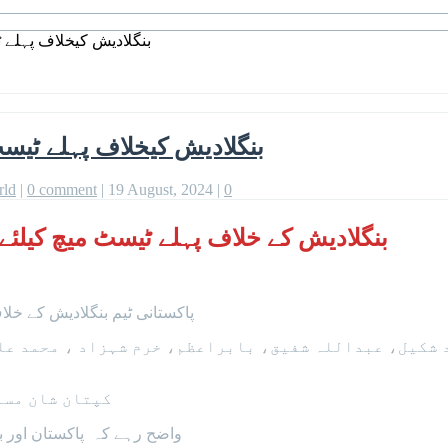
بنگلادیش کیخلاف پہلے ٹیسٹ میچ 
بنگلادیش کیخلاف پہلے ٹیسٹ میچ کیلئے 
rld
|
0 comment
|
19 August, 2024
|
0
بنگلادیش کے خلاف پہلے ٹیسٹ میچ کیلئے پاکستان کی 11 رکنی ٹیم ک
پاکستانی ٹیم بنگلادیش کے خلاف پہلے ٹیسٹ میچ میں 4
 شکیل، عبداللہ شفیق، بابراعظم، خرم شہزاد ، محمد عل
کپتان شان مسع
واضح رہے کہ پاکستان اور بنگلا دیش کے درمیان پہلا ٹیسٹ بدھ سے راولپنڈی میں شروع ہو گا۔