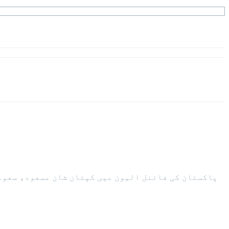
پاکستان کی فائنل الیون میں کپتان شان مسعود، سعود