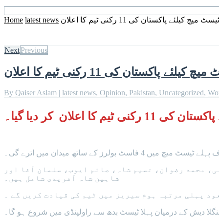
کیلئے پاکستان کی 11 رکنی ٹیم کا اعلان
latest news
Home
Next
Previous
پاکستان کی 11 رکنی ٹیم کا اعلان
By
Qaiser Aslam
|
latest news
,
Opinion
,
Pakistan
,
Uncategorized
,
Wo
ا اعلان کر دیا گیا۔
 فاسٹ بولرز کے ساتھ میدان میں اترے گی۔
ی، محمد رضوان، نسیم شاہ، صائم ایوب، سلمان آغا اور
شاہین شاہ آفریدی شامل ہیں۔
ود پہلی مرتبہ ہوم سیریز میں ٹیم کی قیادت کریں گے ۔