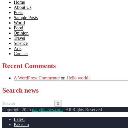
Home
About Us
Posts
Sample Posts
World
Food
Opinion
Travel
Science
Arts
Contact
Recent Comments
A WordPress Commenter
on
Hello world!
Search news
Copyright 2025
dailyhinews.com
| All Rights Reserved
Latest
Pakistan