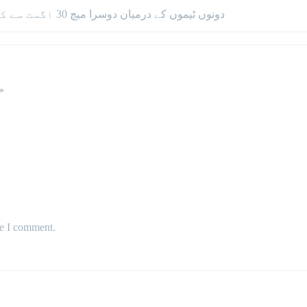
دونوں ٹیموں کے درمیان دوسرا میچ 30 اگست سے کھیلا جائے گا یہ میچ بھی پنڈی کرکٹ اسٹیڈیم میں ہوگا۔
*
me I comment.