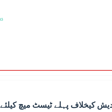
یش کیخلاف پہلے ٹیسٹ میچ کیلئے پاکستان کی 11 