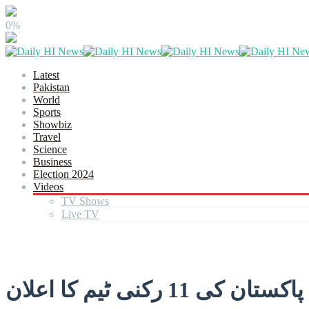
0%
Latest
Pakistan
World
Sports
Showbiz
Travel
Science
Business
Election 2024
Videos
TV Shows
Live TV
رکنی ٹیم کا اعلان