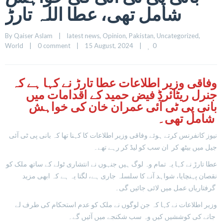
شامل تھی، عطا اللہ تارڑ
By 
Qaiser Aslam
|
latest news
, 
Opinion
, 
Pakistan
, 
Uncategorized
, 
0
World
|
0 comment
|
15 August, 2024    
|
وفاقی وزیر اطلاعات عطا تارڑ نے کہا ہے کہ
جنرل ریٹائرڈ فیض حمید کے اقدامات میں
بانی پی ٹی آئی عمران خان کی خواہش
شامل تھی۔
نیوز کانفرنس کرتے ہوئے وفاقی وزیر اطلاعات کا کہنا تھا کہ بانی پی ٹی آئی
جیل میں بیٹھ کر ان سب کو لیڈ کر رہے تھے۔
عطا تارڑ نے کہا یہ تمام وہ لوگ ہیں جنہوں نے انتشاری ٹولے کے ساتھ ملک کو
نقصان پہنچایا، شواہد آنے کا سلسلہ جاری ہے، لگتا یہ ہے کہ ابھی مزید
گرفتاریاں عمل میں لائی جائیں گی۔
وزیر اطلاعات نے کہا کہ جن لوگوں نے ملک کو عدم استحکام کی طرف لے
جانے کی کوششیں کیں وہ سب شکنجے میں آئیں گے۔