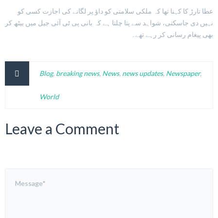
عطا تارڑ کا کہنا تھا کہ ملکی سلامتی کو داؤ پر لگانے کی اجازت کسی کو
نہیں دی جاسکتی، شواہد سے پتا چلتا ہے کہ بانی پی ٹی آئی جیل میں بیٹھ کر
بھی پیغام رسانی کر رہے تھے۔
Blog
,
breaking news
,
News
,
news updates
,
Newspaper
,
World
Leave a Comment