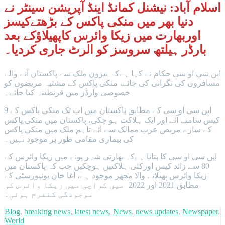
اسلام آباد: نیشنل کمانڈ اینڈ آپریشن سینٹر نے
دنیا بھر میں منکی پاکس کے بڑھتےکیسز
اوربھارت میں زیکا وائرس کاپھیلاؤکے بعد
بارڈر ہیلتھ سروسز کو الرٹ جاری کردیا۔
این سی او سی حکام نے کہا ہےکہ بیرون ملک سے پاکستان آنے والے
مسافروں کی نگرانی کی جائے، منکی پاکس کے مشتبہ مریضوں کو
خصوصی وارڈز میں قرنطینہ کیا جائے۔
این سی او سی کے مطابق پاکستان میں اب تک منکی پاکس کے 9
کیس سامنے آئے اور ایک ہلاکت ہو چکی، پاکستان میں منکی پاکس
کے سارے مریض عرب ممالک سے آئے تاہم ملک میں منکی پاکس
کی بیماری مقامی طور پر موجود نہیں۔
این سی او سی کا بتانا ہےکہ بھارتی شہر پونے میں زیکا وائرس کے
80 سے زائد کیس اورکئی ہلاکتیں ہوچکیں جب کہ پاکستان میں
زیکا وائرس پھیلانے والا مچھر موجود ہے، آغا خان یونیورسٹی کے
مطابق 2021 اور 2022 میں کراچی میں زیکا وائرس کی
موجودگی کنفرم ہوئی۔
Blog
,
breaking news
,
latest news
,
News
,
news updates
,
Newspaper
,
World