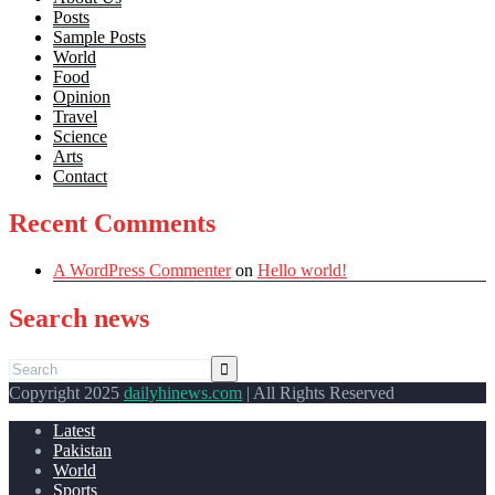
Posts
Sample Posts
World
Food
Opinion
Travel
Science
Arts
Contact
Recent Comments
A WordPress Commenter
on
Hello world!
Search news
Copyright 2025
dailyhinews.com
| All Rights Reserved
Latest
Pakistan
World
Sports