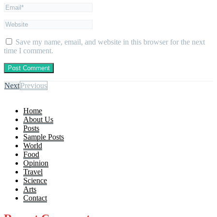
Save my name, email, and website in this browser for the next
time I comment.
Next
Previous
Home
About Us
Posts
Sample Posts
World
Food
Opinion
Travel
Science
Arts
Contact