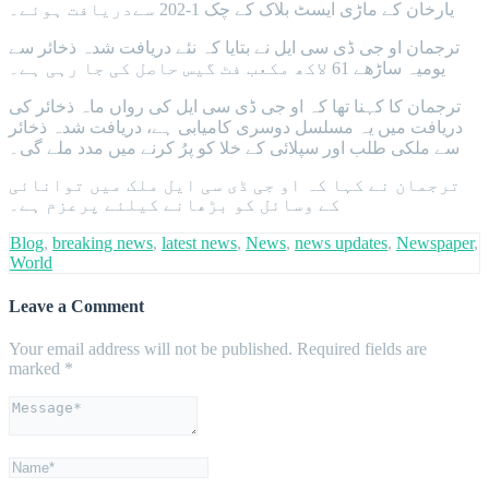
یارخان کے ماڑی ایسٹ بلاک کے چک 1-202 سےدریافت ہوئے۔
ترجمان او جی ڈی سی ایل نے بتایا کہ نئے دریافت شدہ ذخائر سے
یومیہ ساڑھے 61 لاکھ مکعب فٹ گیس حاصل کی جا رہی ہے۔
ترجمان کا کہنا تھا کہ او جی ڈی سی ایل کی رواں ماہ ذخائر کی
دریافت میں یہ مسلسل دوسری کامیابی ہے، دریافت شدہ ذخائر
سے ملکی طلب اور سپلائی کے خلا کو پرُ کرنے میں مدد ملے گی۔
ترجمان نے کہا کہ او جی ڈی سی ایل ملک میں توانائی
کے وسائل کو بڑھانے کیلئے پرعزم ہے۔
Blog
,
breaking news
,
latest news
,
News
,
news updates
,
Newspaper
,
World
Leave a Comment
Your email address will not be published.
Required fields are
marked
*