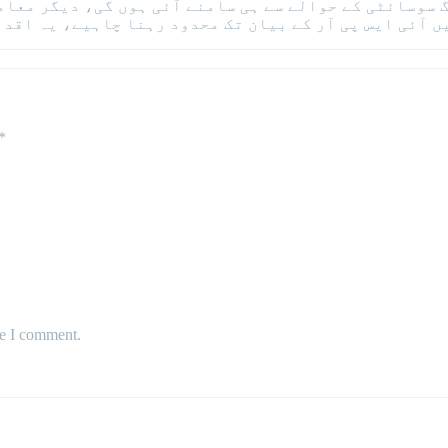
سوسائٹی کے حوالے سے ہی سامنے آئی ہوں گی، دیگر معامل
ں آئی ایس پی آر کے بیان تک محدود رہنا چاہیے، یہ اقدا
*
me I comment.