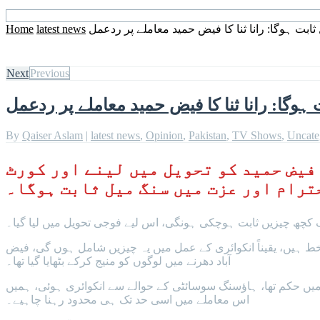
ابت ہوگا: رانا ثنا کا فیض حمید معاملے پر ردعمل
latest news
Home
Next
Previous
ہوگا: رانا ثنا کا فیض حمید معاملے پر ردعمل
By
Qaiser Aslam
|
latest news
,
Opinion
,
Pakistan
,
TV Shows
,
Uncate
فیض حمید کو تحویل میں لینے اور کورٹ
ترام اور عزت میں سنگ میل ثابت ہوگا۔
اف کچھ چیزیں ثابت ہوچکی ہونگی، اس لیے فوجی تحویل میں لیا گیا۔
ط ہیں، یقیناً انکوائری کے عمل میں یہ چیزیں شامل ہوں گی، فیض
آباد دھرنے میں لوگوں کو منیج کرکے بٹھایا گیا تھا۔
ے میں حکم تھا، ہاؤسنگ سوسائٹی کے حوالے سے انکوائری ہوئی، ہمیں
اس معاملے میں اسی حد تک ہی محدود رہنا چاہیے۔