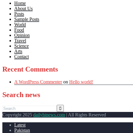
Home
About Us
Posts
Sample Posts
World
Food
Opinion
Travel
Science
Arts
Contact
Recent Comments
A WordPress Commenter
on
Hello world!
Search news
Copyright 2025
dailyhinews.com
| All Rights Reserved
Latest
Pakistan