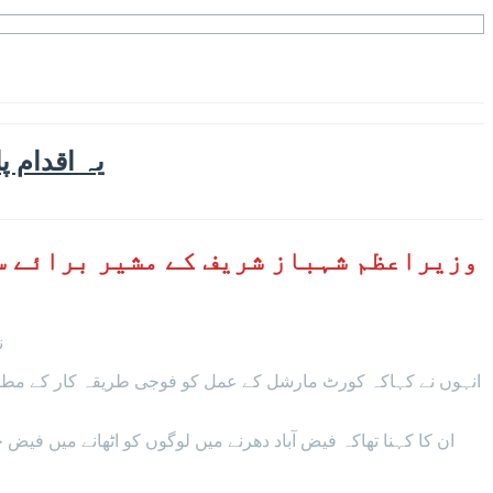
یہ اقدام پ
وزیراعظم شہباز شریف کے مشیر برائے سی
ن
انہوں نے کہاکہ کورٹ مارشل کے عمل کو فوجی طریقہ کار کے مطابق
ان کا کہنا تھاکہ فیض آباد دھرنے میں لوگوں کو اٹھانے میں فیض