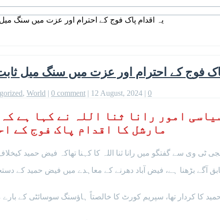
یہ اقدام پاک فوج کے احترام اور عزت میں سنگ میل ث
اک فوج کے احترام اور عزت میں سنگ میل ثابت 
gorized
,
World
|
0 comment
|
12 August, 2024
|
0
اسی امور رانا ثنا اللہ نے کہا ہے کہ 
مارشل کا اقدام پاک فوج کے اح
جی ٹی وی سے گفتگو میں رانا ثنا اللہ کا کہنا تھاکہ فیض حمید کیخل
 آگے بڑھنا ہے، فیض آباد دھرنے کے معاہدے میں فیض حمید کے دستخ
 حمید کا کردار تھا، سپریم کورٹ کا خالصتاً ہاؤسنگ سوسائٹی کے بار