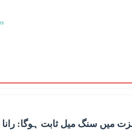
عزت میں سنگ میل ثابت ہوگا: رانا 