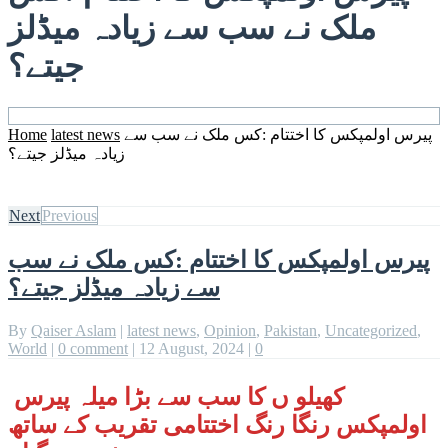
ملک نے سب سے زیادہ میڈلز
جیتے؟
پیرس اولمپکس کا اختتام :کس ملک نے سب سے
latest news
Home
زیادہ میڈلز جیتے؟
Next
Previous
پیرس اولمپکس کا اختتام :کس ملک نے سب
سے زیادہ میڈلز جیتے؟
By
Qaiser Aslam
|
latest news
,
Opinion
,
Pakistan
,
Uncategorized
,
World
|
0 comment
|
12 August, 2024
|
0
کھیلو ں کا سب سے بڑا میلہ پیرس
اولمپکس رنگا رنگ اختتامی تقریب کے ساتھ