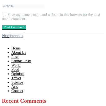
Save my name, email, and website in this browser for the next
time I comment.
Next
Previous
Home
About Us
Posts
Sample Posts
World
Food
Opinion
Travel
Science
Arts
Contact
Recent Comments