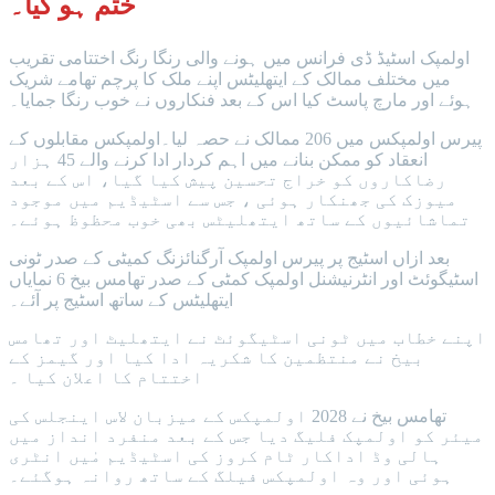
ختم ہو گیا۔
اولمپک اسٹیڈ ڈی فرانس میں ہونے والی رنگا رنگ اختتامی تقریب
میں مختلف ممالک کے ایتھلیٹس اپنے ملک کا پرچم تھامے شریک
ہوئے اور مارچ پاسٹ کیا اس کے بعد فنکاروں نے خوب رنگا جمایا۔
پیرس اولمپکس میں 206 ممالک نے حصہ لیا۔اولمپکس مقابلوں کے
انعقاد کو ممکن بنانے میں اہم کردار ادا کرنے والے 45 ہزار
رضاکاروں کو خراج تحسین پیش کیا گیا، اس کے بعد
میوزک کی جھنکار ہوئی ، جس سے اسٹیڈیم میں موجود
تماشائیوں کے ساتھ ایتھلیٹس بھی خوب محظوظ ہوئے۔
بعد ازاں اسٹیج پر پیرس اولمپک آرگنائزنگ کمیٹی کے صدر ٹونی
اسٹیگوئٹ اور انٹرنیشنل اولمپک کمٹی کے صدر تھامس بیخ 6 نمایاں
ایتھلیٹس کے ساتھ اسٹیج پر آئے۔
اپنے خطاب میں ٹونی اسٹیگوئٹ نے ایتھلیٹ اور تھامس
بیخ نے منتظمین کا شکریہ ادا کیا اور گیمز کے
اختتام کا اعلان کیا ۔
تھامس بیخ نے 2028 اولمپکس کے میزبان لاس اینجلس کی
میئر کو اولمپک فلیگ دیا جس کے بعد منفرد انداز میں
ہالی وڈ اداکار ٹام کروز کی اسٹیڈیم مٰیں انٹری
ہوئی اور وہ اولمپکس فیلگ کے ساتھ روانہ ہوگئے۔