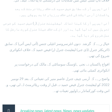
خلاف ٹاپ سٹی کیس میں شکایات کی درستگی کا پتا لگانے کیلئے کی۔
آئی ایس پی آر کے مطابق فیض حمید کے خلاف ریٹائرمنٹ کے بعد
پاکستان آرمی ایکٹ کی کئی خلاف ورزیاں ثابت ہوچکی ہیں۔
آئی ایس پی آر کا کہنا تھاکہ لیفٹیننٹ جنرل (ر) فیض حمید کو فوجی
تحویل میں لے لیا گیا ہے اور ان کے خلاف فیلڈ جنرل کورٹ مارشل کا
عمل شروع کر دیا گیا ہے۔
خیال رہے کہ گزشتہ دنوں انٹرسروسز انٹیلی جنس (آئی ایس آئی) کے سابق
ڈائریکٹر جنرل (ڈی جی) لیفٹیننٹ جنرل (ر) فیض حمید کے خلاف انکوائری
شروع کی تھی۔
افواج پاکستان نے نجی ہاؤسنگ سوسائٹی کے مالک کی درخواست پر
انکوائری کمیٹی بنائی تھی۔
واضح رہے کہ آرمی چیف جنرل عاصم منیر کی تعیناتی کے بعد 29 نومبر
2022 کو لیفٹیننٹ جنرل فیض حمید نے قبل از وقت ریٹائرمنٹ لے لی تھی، وہ
اس وقت کورکمانڈر بہاولپور تعینات تھے۔
breaking news
,
latest news
,
News
,
news updates
,