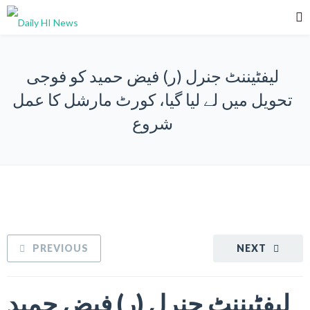
لیفٹیننٹ جنرل (ر) فیض حمید کو فوجی
تحویل میں لے لیا گیا، کورٹ مارشل کا عمل
شروع
PREVIOUS
NEXT
لیفٹیننٹ جنرل (ر) فیض حمید