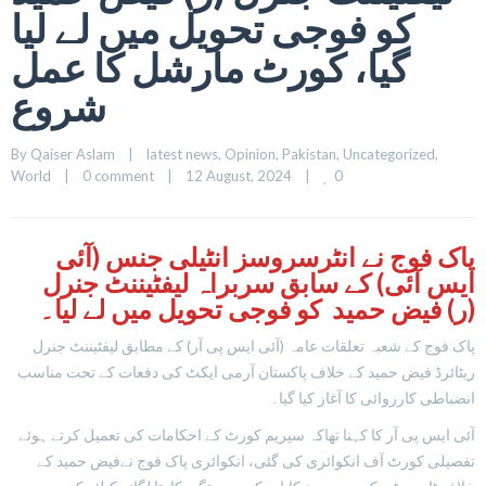
کو فوجی تحویل میں لے لیا
گیا، کورٹ مارشل کا عمل
شروع
By 
Qaiser Aslam
|
latest news
, 
Opinion
, 
Pakistan
, 
Uncategorized
, 
0
World
|
0 comment
|
12 August, 2024    
|
پاک فوج نے انٹرسروسز انٹیلی جنس (آئی
ایس آئی) کے سابق سربراہ لیفٹیننٹ جنرل
(ر) فیض حمید کو فوجی تحویل میں لے لیا۔
پاک فوج کے شعبہ تعلقات عامہ (آئی ایس پی آر) کے مطابق لیفٹیننٹ جنرل
ریٹائرڈ فیض حمید کے خلاف پاکستان آرمی ایکٹ کی دفعات کے تحت مناسب
انضباطی کارروائی کا آغاز کیا گیا۔
آئی ایس پی آر کا کہنا تھاکہ سپریم کورٹ کے احکامات کی تعمیل کرتے ہوئے
تفصیلی کورٹ آف انکوائری کی گئی، انکوائری پاک فوج نےفیض حمید کے