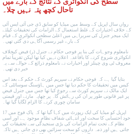
سطح کی انکوائری کے نتائج کے بارے میں
تاحال کچھ پتہ نہیں چلا۔
رواں سال اپریل کے وسط میں میڈیا کو سابق ڈی جی آئی ایس آئی
کے خلاف اختیارات کے غلط استعمال کے الزامات کی تحقیقات کیلئے
ایک میجر جنرل کی سربراہی میں اعلیٰ سطحی انکوائری کے قیام
کے بارے غیر رسمی آگاہی دی گئی تھی۔
نامعلوم وجوہات کی بنا پر فوجی حکام نے جنرل (ر) فیض کیخلاف
انکوائری شروع کرنے کا باقاعدہ اعلان نہیں کیا تھا لیکن تقریباً تمام
معروف ٹی وی چینلز اور اخبارات نے نامعلوم ذرائع کے حوالے سے یہ
خبر دی تھی۔
بتایا گیا ہے کہ فوجی حکام نے سپریم کورٹ کے حکم کے بعد اس
کیس میں تحقیقات کا حکم دیا تھا جس میں ہاؤسنگ سوسائٹی کے
ایک مالک نے سپریم کورٹ سے رجوع کیا تھا جس میں جنرل فیض
پر غیر قانونی طور پر ان کی رہائش گاہ پر چھاپہ مارنے اور قیمتی
سامان چوری کرنے کا الزام لگایا گیا تھا۔
17 اپریل کو میڈیا کی ایک رپورٹ میں کہا گیا تھا کہ پاک فوج میں
خود احتسابی کا سخت اور انتہائی شفاف نظام موجود ہے اور اسی
نظام کے تحت تمام الزامات کی بڑی سنجیدگی سے تحقیقات کی
جاتی ہیں اور ذمہ داروں کو سخت سزائیں بھی دی جاتی ہیں تاکہ