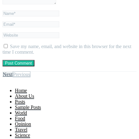
Save my name, email, and website in this browser for the next
time I comment.
Next
Previous
Home
About Us
Posts
Sample Posts
World
Food
Opinion
Travel
Science