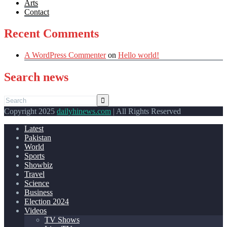
Arts
Contact
Recent Comments
A WordPress Commenter
on
Hello world!
Search news
Copyright 2025
dailyhinews.com
| All Rights Reserved
Latest
Pakistan
World
Sports
Showbiz
Travel
Science
Business
Election 2024
Videos
TV Shows