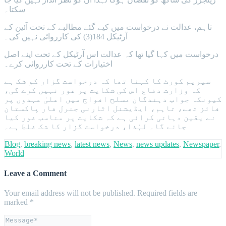
سکتا۔
تاہم، عدالت نے درخواست میں کیے گئے مطالبے کے تحت آئین کے
آرٹیکل 184(3) کی کارروائی نہیں کی۔
درخواست میں کہا گیا تھا کہ عدالت اس آرٹیکل کے تحت اپنے اصل
اختیارات کے تحت کارروائی کرے۔
سپریم کورٹ کا کہنا تھا کہ درخواست گزار کو شک ہے
کہ وزارت دفاع اس کی شکایت پر غور نہیں کرے گی،
کیونکہ جواب دہندگان مسلح افواج میں اعلیٰ عہدوں پر
فائز تھے، تاہم، ایڈیشنل اٹارنی جنرل فار پاکستان
نے یقین دہانی کرائی ہے کہ شکایت پر مناسب غور کیا
جائے گا۔ لہٰذا، درخواست گزار کا شک غلط ہے۔
Blog
,
breaking news
,
latest news
,
News
,
news updates
,
Newspaper
,
World
Leave a Comment
Your email address will not be published.
Required fields are
marked
*