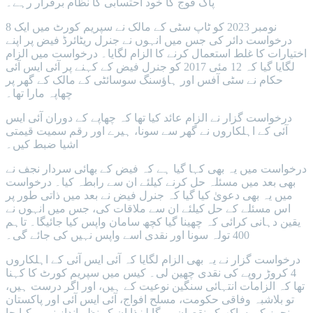
پاک فوج کا خود احتسابی کا نظام برقرار رہے۔
8 نومبر 2023 کو ٹاپ سٹی کے مالک نے سپریم کورٹ میں ایک
درخواست دائر کی جس میں انہوں نے جنرل ریٹائرڈ فیض پر اپنے
اختیارات کا غلط استعمال کرنے کا الزام لگایا۔ درخواست میں الزام
لگایا گیا کہ 12 مئی 2017 کو جنرل فیض کے کہنے پر آئی ایس آئی
حکام نے سٹی آفس اور ہاؤسنگ سوسائٹی کے مالک کے گھر پر
چھاپہ مارا تھا۔
درخواست گزار نے الزام عائد کیا تھا کہ چھاپے کے دوران آئی ایس
آئی کے اہلکاروں نے گھر سے سونا، ہیرے اور رقم سمیت قیمتی
اشیا ضبط کیں۔
درخواست میں یہ بھی کہا گیا ہے کہ فیض کے بھائی سردار نجف نے
بھی بعد میں مسئلہ حل کرنے کیلئے ان سے رابطہ کیا۔ درخواست
میں یہ بھی دعویٰ کیا گیا کہ جنرل فیض نے بعد میں ذاتی طور پر
اس مسئلے کے حل کیلئے ان سے ملاقات کی، جس میں انہوں نے
یقین دہانی کرائی کہ چھینا گیا کچھ سامان واپس کیا جائیگا۔ تاہم
400 تولہ سونا اور نقدی اسے واپس نہیں کی جائے گی۔
درخواست گزار نے یہ بھی الزام لگایا کہ آئی ایس آئی کے اہلکاروں
4 کروڑ روپے کی نقدی چھین لی۔ کیس میں سپریم کورٹ کا کہنا
تھا کہ الزامات انتہائی سنگین نوعیت کے ہیں، اور اگر درست ہیں،
تو بلاشبہ وفاقی حکومت، مسلح افواج، آئی ایس آئی اور پاکستان
رینجرز کی ساکھ کو نقصان ہوگا لہٰذا ان کو نظر انداز نہیں کیا جا