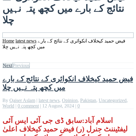
نتائج کے بارے میں کچھ پتہ نہیں
چلا
فیض حمید کیخلاف انکوائری کے نتائج کے بارے
latest news
Home
میں کچھ پتہ نہیں چلا
Next
Previous
فیض حمید کیخلاف انکوائری کے نتائج کے بارے
میں کچھ پتہ نہیں چلا
By
Qaiser Aslam
|
latest news
,
Opinion
,
Pakistan
,
Uncategorized
,
World
|
0 comment
|
12 August, 2024
|
0
اسلام آباد:سابق ڈی جی آئی ایس آئی
لیفٹیننٹ جنرل (ر) فیض حمید کیخلاف اعلیٰ