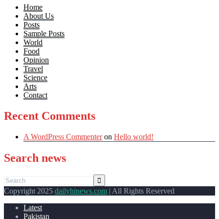
Home
About Us
Posts
Sample Posts
World
Food
Opinion
Travel
Science
Arts
Contact
Recent Comments
A WordPress Commenter
on
Hello world!
Search news
Copyright 2025
dailyhinews.com
| All Rights Reserved
Latest
Pakistan