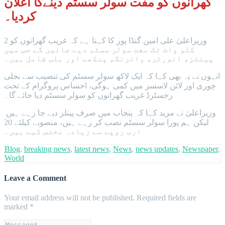
گھرانوں کو مفت سولر سسٹم دینےکا اعلان
کردیا۔
وزیراعلیٰ علی امین گنڈا پور کا کہنا ہے کہ غریب گھرانوں کو 2
کلو واٹ تک مفت سولر سسٹم دیے جائیں گے جس میں
پینلز، انورٹر، وائرنگ، پنکھے اور بلب شامل ہیں۔
انہوں نے یہ بھی کہا کہ ایک لاکھ سولر سسٹم کی تنصیب سے بجلی
چوری اور لائن لاسسز میں کمی ہوگی، احساس پروگرام کے تحت
رجسٹرڈ غریب گھرانوں کو سولر سسٹم دیا جائے گا۔
وزیراعلیٰ نے مزید کہا کہ پنجاب میں صرف پینلز دیے جا رہے ہیں
لیکن ہم پورا سولر سسٹم نصب کر رہے ہیں، منصوبے کیلئے 20
ارب روپے سے زیادہ مختص کیے ہیں۔
Blog
,
breaking news
,
latest news
,
News
,
news updates
,
Newspaper
,
World
Leave a Comment
Your email address will not be published.
Required fields are
marked
*