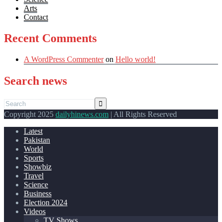
Arts
Contact
Recent Comments
A WordPress Commenter
on
Hello world!
Search news
Copyright 2025
dailyhinews.com
| All Rights Reserved
Latest
Pakistan
World
Sports
Showbiz
Travel
Science
Business
Election 2024
Videos
TV Shows