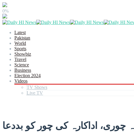
0%
Latest
Pakistan
World
Sports
Showbiz
Travel
Science
Business
Election 2024
Videos
TV Shows
Live TV
 چوری، اداکارہ کی چور کو بددعا