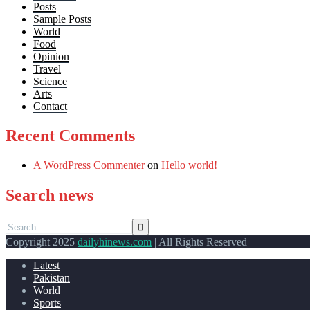
Posts
Sample Posts
World
Food
Opinion
Travel
Science
Arts
Contact
Recent Comments
A WordPress Commenter
on
Hello world!
Search news
Copyright 2025
dailyhinews.com
| All Rights Reserved
Latest
Pakistan
World
Sports