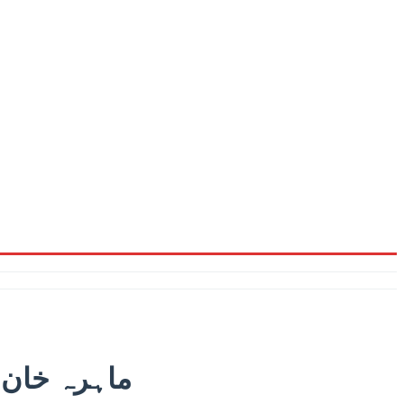
ماہرہ خان ک