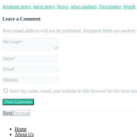
breaking news
,
latest news
,
News
,
news updates
,
Newspaper
,
World
Leave a Comment
Your email address will not be published.
Required fields are marked
Save my name, email, and website in this browser for the next ti
Next
Previous
Home
About Us