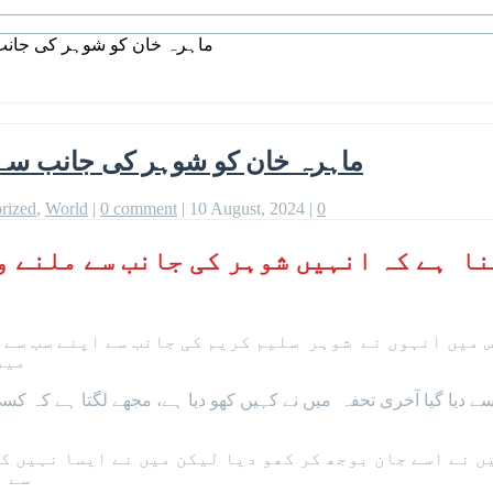
ماہرہ خان کو شوہر کی جانب س
ماہرہ خان کو شوہر کی جانب سے دی
rized
,
World
|
0 comment
|
10 August, 2024
|
0
ا ہے کہ انہیں شوہر کی جانب سے ملنے و
 میں انہوں نے شوہر سلیم کریم کی جانب سے اپنے سب سے 
میر
ے دیا گیا آخری تحفہ میں نے کہیں کھو دیا ہے، مجھے لگتا ہے کہ کس
ں نے اسے جان بوجھ کر کھو دیا لیکن میں نے ایسا نہیں ک
سے م