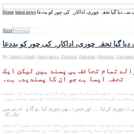
ے دیا گیا تحفہ چوری، اداکارہ کی چور کو بددعا
latest news
Home
Next
Previous
ا گیا تحفہ چوری، اداکارہ کی چور کو بددعا
By
Qaiser Aslam
|
latest news
,
Opinion
,
Pakistan
,
Showbiz
,
Uncatego
الے تمام تحائف ہی پسند ہیں لیکن ایک
تحفہ ایسا ہے جو ان کا پسندیدہ ہے۔
پسندیدہ تحفے کے بارے میں بات کرتے ہوئے کہا کہ مجھے
ے شوہر کی جانب سے دیے گئے تمام تحائف بہت پسند ہیں۔
ی نے چوری کر لیا ہے اور جس نے بھی چوری کیا ہو گا وہ جہنم میں
جائے گا۔
یا، میرے شوہر مجھے جتنے بھی تحائف دیتے ہیں، ان میں
جھے چوڑیاں بہت پسند ہیں جو مجھے ہر ہفتے ملتی ہیں۔