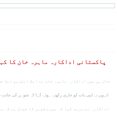
پاکستانی اداکارہ ماہرہ خان کا کہن
حال ہی میں اداکارہ ماہرہ خان نے ایک انٹریو دیا جس
انہوں نے اپنی بات کو جاری رکھتے ہوئے کہا کہ شوہر کی جانب س
اداکارہ نے مزید کہا کہ میرے شوہر کا خیال ہے کہ می