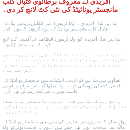
آفریدی نے معروف برطانوی فٹبال کلب
مانچسٹر یونائیٹڈ کی نئی کٹ لانچ کر دی۔
شاہین شاہ آفریدی نےاولڈ ٹریفورڈ میں انگلش پریمیئر لیگ کے
فٹبال کلب مانچسٹر یونائیٹڈ کے ہوم گراؤنڈ کا دورہ کیا۔
شاہین شاہ آفریدی کو اولڈ ٹریفورڈ انتظامیہ نے آفیشل کٹ لانچ
کرنے کے لیے مدعو کیا تھا۔
مانچسٹر یونائیٹڈ نے انسٹاگرام پر اپنی پوسٹ میں
شاہین آفریدی کے اولڈ ٹریفورڈ اسٹیڈیم کے دورے کی
تصاویرجاری کیں اور ساتھ لکھا کہ ‘ شاہین زمین پر
اتر چکا ہے’۔
تصاویر میں شاہین کو تاریخی اسٹیڈیم میں مانچسٹر یونائیٹڈ کی
آفیشل کٹ کی رونمائی کرتے ہوئے دیکھا گیا۔اس موقع پر قومی
فاسٹ بولر نے نئی کٹ زیب تن بھی کی۔
واضح رہے کہ شاہین شاہ آفریدی مانچسٹر یونائیٹڈ
فٹبال کلب کی آفیشل کٹ لانچ کرنے والے پہلے مسلم اور
پاکستانی ہیں۔
رواں سال کے شروع میں شاہین کی دبئی میں مانچسٹر یونائیٹڈ کے
مالک سے ملاقات ہوئی تھی جس میں انہوں نے فاسٹ بولرکو اولڈ