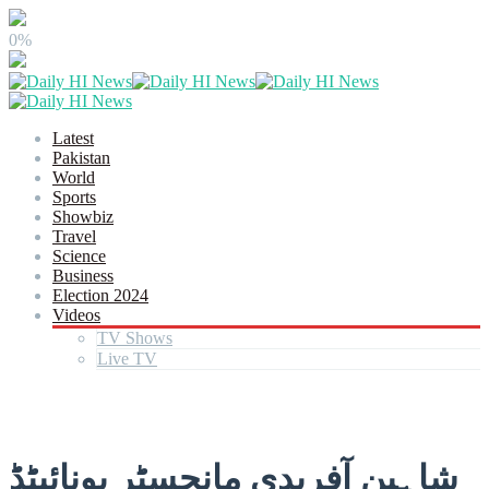
0%
Latest
Pakistan
World
Sports
Showbiz
Travel
Science
Business
Election 2024
Videos
TV Shows
Live TV
شاہین آفریدی مانچسٹر یونائیٹڈ