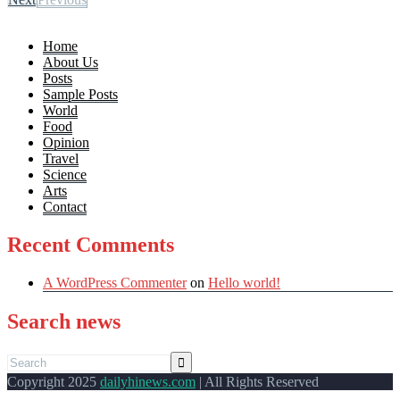
Home
About Us
Posts
Sample Posts
World
Food
Opinion
Travel
Science
Arts
Contact
Recent Comments
A WordPress Commenter
on
Hello world!
Search news
Copyright 2025
dailyhinews.com
| All Rights Reserved