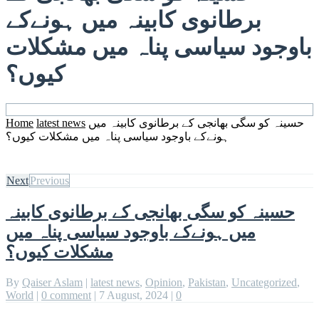
برطانوی کابینہ میں ہونےکے
باوجود سیاسی پناہ میں مشکلات
کیوں؟
حسینہ کو سگی بھانجی کے برطانوی کابینہ میں
latest news
Home
ہونےکے باوجود سیاسی پناہ میں مشکلات کیوں؟
Next
Previous
حسینہ کو سگی بھانجی کے برطانوی کابینہ
میں ہونےکے باوجود سیاسی پناہ میں
مشکلات کیوں؟
By
Qaiser Aslam
|
latest news
,
Opinion
,
Pakistan
,
Uncategorized
,
World
|
0 comment
|
7 August, 2024
|
0