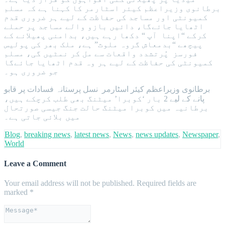
برطانوی وزیراعظم کیئر اسٹارمر کا کہنا ہے کہ مسلم
کمیونٹی اور مساجد کی حفاظت کے لیے ہر ضروری قدم
اٹھایا جائےگا، دائیں بازو والے مساجد پر حملے
کرکے “اپنا آپ “ دکھا رہے ہیں، بدامنی پھیلانے کے
پیچھے “بدمعاش گروہ ملوث” ہے، ملک بھر کی پولیس
فورسز پُرتشدد واقعات سے مل کر نمٹیں گی، مسلم
کمیونٹی کی حفاظت کے لیے ہر وہ قدم اٹھایا جائےگا
جو ضروری ہو۔
برطانوی وزیراعظم کیئر اسٹارمر نسل پرستانہ فسادات پر قابو
پانے کے لیے 2 بار ‘کوبرا’ میٹنگ بھی طلب کرچکے ہیں،
برطانیہ میں کوبرا میٹنگ حالت جنگ جیسی صورتحال
میں بلائی جاتی ہے۔
Blog
,
breaking news
,
latest news
,
News
,
news updates
,
Newspaper
,
World
Leave a Comment
Your email address will not be published.
Required fields are
marked
*