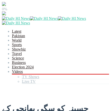
0%
Latest
Pakistan
World
Sports
Showbiz
Travel
Science
Business
Election 2024
Videos
TV Shows
Live TV
حسینہ کو سگی بھانجی کے