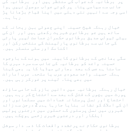
پر برطانیہ کے جواب کی منتظر ہیں اور برطانیہ کی
جانب سے سیاسی پناہ پر کوئی جواب موصول نہیں ہوا
اسی وجہ سے انہیں نئی دہلی میں اپنا قیام بڑھانا پڑ
رہا ہے۔
خیال رہےکہ شیخ حسینہ اپنی چھوٹی بہن ریحانہ کے
ساتھ ہیں جو برطانوی شہریت رکھتی ہیں اور ان کی
بیٹی ٹیولپ صدیق برطانوی حکمران جماعت لیبر پارٹی
کی جانب سے برطانوی پارلیمنٹ کی منتخب رکن اور
اکنامک اور سٹی منسٹر ہیں۔
سگی بھانجی کے برطانوی کابینہ میں ہونے کے باوجود
حسینہ واجد کو برطانیہ کی جانب سے سرد مہری کا
سامنا ہے جس کے بعد بھارتی میڈیا کا یہ بھی کہنا
ہےکہ حسینہ واجد سعودی عرب یا متحدہ عرب امارات
میں بھی پناہ لینے پر غورکر رہی ہیں۔
خیال رہےکہ برطانیہ میں دائيں بازو کے حامی ساؤتھ
پورٹ میں بچوں کے قتل کے بعد سے احتجاج کر رہے ہیں۔
احتجاج اور نسل پرستانہ فسادات میں مسلمانوں اور
ان کی املاک کو نشانہ بنایا جارہا ہے، 2 درجن سے زائد
شہروں میں نسل پرستوں کے حملوں میں درجنوں پولیس
اہلکار اور درجنوں شہری زخمی ہوچکے ہیں۔
برطانوی حکام نے پرتشدد واقعات کا ذمہ دار سوشل
میڈیا پر پھیلائی گئی افواہوں کو قرار دیا ہے۔