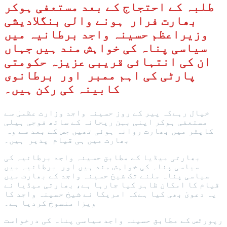
طلبہ کے احتجاج کے بعد مستعفی ہوکر
بھارت فرار ہونے والی بنگلادیشی
وزیراعظم حسینہ واجد برطانیہ میں
سیاسی پناہ کی خواہش مند ہیں جہاں
ان کی انتہائی قریبی عزیزہ حکومتی
پارٹی کی اہم ممبر اور برطانوی
کابینہ کی رکن ہیں۔
خیال رہےکہ پیر کے روز حسینہ واجد وزارت عظمیٰ سے
مستعفی ہوکر اپنی بہن ریحانہ کے ساتھ فوجی ہیلی
کاپٹر میں بھارت روانہ ہوئی تھیں جس کے بعد سے وہ
بھارت میں ہی قیام پذیر ہیں۔
بھارتی میڈیا کے مطابق حسینہ واجد برطانیہ کی
سیاسی پناہ کی خواہش مند ہیں اور برطانیہ میں
سیاسی پناہ ملنے تک شیخ حسینہ واجد کے بھارت میں
قیام کا امکان ظاہر کیا جارہا ہے، بھارتی میڈیا نے
یہ دعویٰ بھی کیا ہےکہ امریکا نے شیخ حسینہ واجد کا
ویزا منسوخ کردیا ہے۔
رپورٹس کے مطابق حسینہ واجد سیاسی پناہ کی درخواست