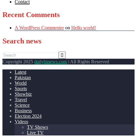
Contact
Recent Comments
A WordPress Commenter
on
Hello world!
Search news
Copyright 2025
dailyhinews.com
| All Rights Reserved
Latest
Pakistan
World
Sports
Showbiz
Travel
Science
Business
Election 2024
Videos
TV Shows
Live TV