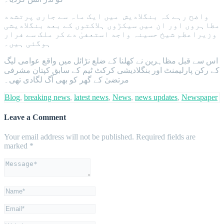
واضح رہے کہ بنگلادیش میں ایک ماہ سے جاری پرتشدد
مظاہروں اور ان میں سیکڑوں ہلاکتوں کے بعد بنگلادیشی
وزیراعظم شیخ حسینہ واجد استعفیٰ دے کر ملک سے فرار
ہوگئی ہیں۔
اس سے قبل مظاہرین نے کھلنا کے ضلع نڑائل میں واقع عوامی لیگ
کے رکن پارلیمنٹ اور بنگلادیشی کرکٹ ٹیم کے سابق کپتان مشرفی
مرتضیٰ کے گھر کو بھی آگ لگادی تھی۔
Blog
,
breaking news
,
latest news
,
News
,
news updates
,
Newspaper
Leave a Comment
Your email address will not be published.
Required fields are
marked
*