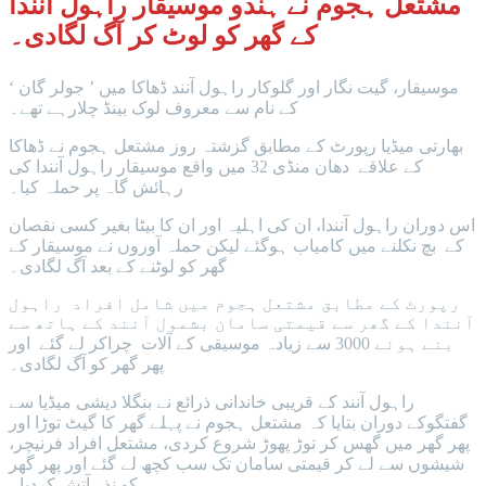
مشتعل ہجوم نے ہندو موسیقار راہول آنندا
کے گھر کو لوٹ کر آگ لگادی۔
موسیقار، گیت نگار اور گلوکار راہول آنند ڈھاکا میں ’ جولر گان ‘
کے نام سے معروف لوک بینڈ چلارہے تھے۔
بھارتی میڈیا رپورٹ کے مطابق گزشتہ روز مشتعل ہجوم نے ڈھاکا
کے علاقے دھان منڈی 32 میں واقع موسیقار راہول آنندا کی
رہائش گاہ پر حملہ کیا۔
اس دوران راہول آنندا، ان کی اہلیہ اور ان کا بیٹا بغیر کسی نقصان
کے بچ نکلنے میں کامیاب ہوگئے لیکن حملہ آوروں نے موسیقار کے
گھر کو لوٹنے کے بعد آگ لگادی۔
رپورٹ کے مطابق مشتعل ہجوم میں شامل افراد راہول
آنندا کے گھر سے قیمتی سامان بشمول آنند کے ہاتھ سے
بنے ہوئے 3000 سے زیادہ موسیقی کے آلات چراکر لے گئے اور
پھر گھر کو آگ لگادی۔
راہول آنند کے قریبی خاندانی ذرائع نے بنگلا دیشی میڈیا سے
گفتگوکے دوران بتایا کہ مشتعل ہجوم نے پہلے گھر کا گیٹ توڑا اور
پھر گھر میں گھس کر توڑ پھوڑ شروع کردی، مشتعل افراد فرنیچر،
شیشوں سے لے کر قیمتی سامان تک سب کچھ لے گئے اور پھر گھر
کو نذر آتش کردیا۔