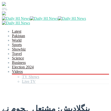
0%
Latest
Pakistan
World
Sports
Showbiz
Travel
Science
Business
Election 2024
Videos
TV Shows
Live TV
بنگلادیش: مشتعل ہجوم نے