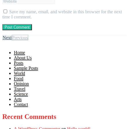
Save my name, email, and website in this browser for the next
time I comment.
Next
Previous
Home
About Us
Posts
Sample Posts
World
Food
Opinion
Travel
Science
Arts
Contact
Recent Comments
A WordPress Commenter
on
Hello world!