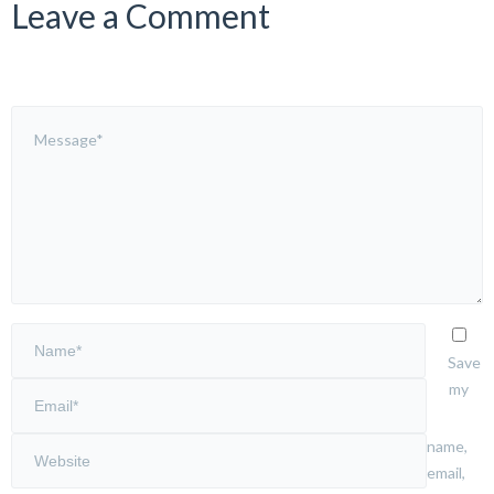
Leave a Comment
Save
my
name,
email,