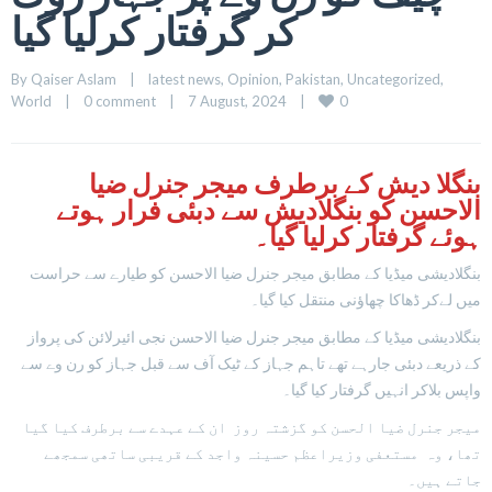
کر گرفتار کرلیا گیا
By 
Qaiser Aslam
|
latest news
, 
Opinion
, 
Pakistan
, 
Uncategorized
, 
0
World
|
0 comment
|
7 August, 2024    
|
بنگلا دیش کے برطرف میجر جنرل ضیا
الاحسن کو بنگلادیش سے دبئی فرار ہوتے
ہوئے گرفتار کرلیا گیا۔
بنگلادیشی میڈیا کے مطابق میجر جنرل ضیا الاحسن کو طیارے سے حراست
میں لےکر ڈھاکا چھاؤنی منتقل کیا گیا۔
بنگلادیشی میڈیا کے مطابق میجر جنرل ضیا الاحسن نجی ائیرلائن کی پرواز
کے ذریعے دبئی جارہے تھے تاہم جہاز کے ٹیک آف سے قبل جہاز کو رن وے سے
واپس بلاکر انہیں گرفتار کیا گیا۔
میجر جنرل ضیا الحسن کو گزشتہ روز ان کے عہدے سے برطرف کیا گیا
تھا، وہ مستعفی وزیراعظم حسینہ واجد کے قریبی ساتھی سمجھے
جاتے ہیں۔