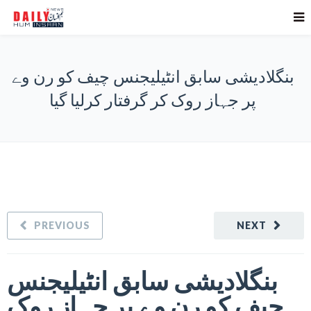
بنگلادیشی سابق انٹیلیجنس چیف کو رن وے
پر جہاز روک کر گرفتار کرلیا گیا
PREVIOUS
NEXT
بنگلادیشی سابق انٹیلیجنس
چیف کو رن وے پر جہاز روک