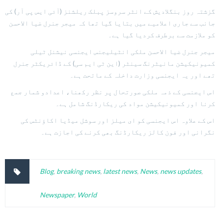
گزشتہ روز بنگلادیش کے انٹر سروسز پبلک ریلشنز (آئی ایس پی آر) کی
جانب سے جاری اعلامیے میں بتایا گیا تھا کہ میجر جنرل ضیا الاحسن
کو ملازمت سے برطرف کردیا گیا ہے۔
میجر جنرل ضیا الاحسن ملکی انٹیلیجنس ایجنسی نیشنل ٹیلی
کمیونیکیشن مانیٹرنگ سینٹر (این ٹی ایم سی) کے ڈائریکٹر جنرل
تھے اور یہ ایجنسی وزارت داخلہ کے ماتحت ہے۔
اس ایجنسی کے ذمہ ملکی صورتحال پر نظر رکھنا، اعدادو شمار جمع
کرنا اور کمیونیکیشن مواد کی ریکارڈنگ شامل ہے۔
اس کے علاوہ اس ایجنسی کو ای میلز اور سوشل میڈیا اکاؤنٹس کی
نگرانی اور فون کالز ریکارڈنگ بھی کرنے کی اجازت ہے۔
Blog
,
breaking news
,
latest news
,
News
,
news updates
,
Newspaper
,
World