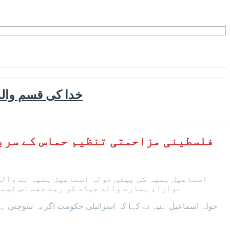
’خدا کی قسم والد
فلسطینی مزاحمتی تنظیم حماس کے سربر
اسماعیل ہنیہ کی بیٹی خولہ اسماعیل ہنیہ نے والد ک
نوازا، ہمارے والد جہاد کر رہے تھے اس لیے ش
خولہ اسماعیل ہنیہ نے کہا کہ اسرائیلی حکومت اگر یہ سوچتی ہے 