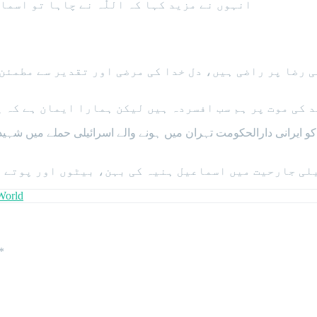
انہوں نے مزید کہا کہ اللّٰہ نے چاہا تو اسم
کی رضا پر راضی ہیں، دل خدا کی مرضی اور تقدیر سے مطمئن
 کی موت پر ہم سب افسردہ ہیں لیکن ہمارا ایمان ہے کہ یہ
 حماس کے سربراہ اسماعیل ہنیہ 31 جولائی کو ایرانی دارالحکومت تہران میں ہونے والے ا
World
*