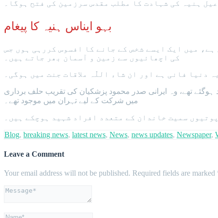
اعیل ہنیہ کی شہادت کا مطلب مقدس سرزمین کی فتح ہوگا۔
بہو ایناس ہنیہ کا پیغام
 ہے، میں ایک ایسے شخص کے جانے کا افسوس کررہی ہوں جس
کی اچھائیوں سے زمین و آسمان بھر جاتے ہیں۔
 دنیا فانی ہے اور ان شاء اللّٰہ ملاقات جنت میں ہوگی۔
سرائیلی حملے میں شہید ہوگئے تھے، وہ ایرانی صدر محمود پزشکیان کی تقریب حلف برداری
میں شرکت کے لیے تہران میں موجود تھے۔
Blog
,
breaking news
,
latest news
,
News
,
news updates
,
Newspaper
,
Leave a Comment
Your email address will not be published.
Required fields are marked