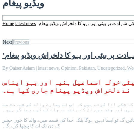
ویڈیو پیغام
کی شہادت پر بیٹی اور بہو کا دلخراش ویڈیو پیغام
latest news
Home
Next
Previous
ادت پر بیٹی اور بہو کا دلخراش ویڈیو پیغام
By
Qaiser Aslam
|
latest news
,
Opinion
,
Pakistan
,
Uncategorized
,
Wo
یٹی خولہ اسماعیل ہنیہ اور بہو ایناس
 نے دلخراش ویڈیو پیغام جاری کیا ہے۔
کا شکر ادا کرتے ہیں کہ اس نے ہمارے والد کو شہادت سے
ہیں اور جنت میں ان کے بلند درجات کے لیے دعا گو ہیں۔
یں گے تو ایسا نہیں ہوگا بلکہ خدا کی قسم میرے والد کا خون حشر
کے دن تک ان کا پیچھا کرے گا۔