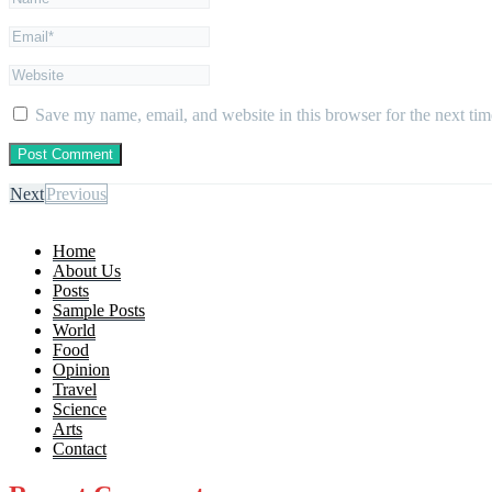
Save my name, email, and website in this browser for the next ti
Next
Previous
Home
About Us
Posts
Sample Posts
World
Food
Opinion
Travel
Science
Arts
Contact