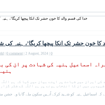
’خدا کی قسم والد کا خون حشر تک انکا پیچھا کریگا’، ہنیہ 
 کا خون حشر تک انکا پیچھا کریگا’، ہنیہ کی شہ
rld
|
0 comment
|
2 August, 2024
|
0
اہ اسماعیل ہنیہ کی شہادت پر ان کی ب
ہنیہ
ی ایران میں شہادت پر اپنے بیان میں کہا کہ ہم اللّٰہ 
ہیدوں میں ان کا انتخاب ہونے پر ہم اللّٰہ کے شکر گزار 
کہ اسماعیل ہنیہ کو شہید کرکے اُنہیں سکون ملے گا یا وہ جشن منائ