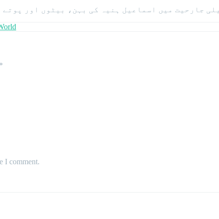
World
*
me I comment.