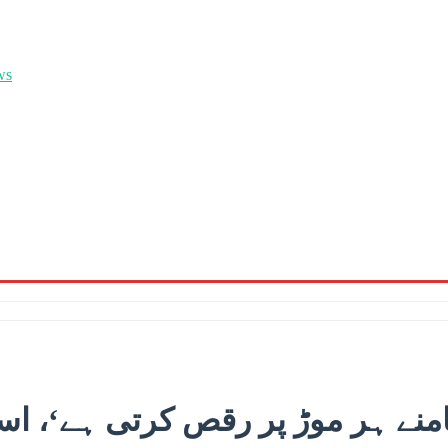
منے ہر موڑ پر رقص کرتی ہے‘، اس