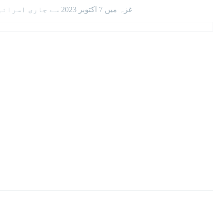
غزہ میں 7 اکتوبر 2023 سے جاری اسرائیلی جارحیت میں اسماعیل ہنیہ کی بہن، بیٹوں اور پوتے پوتیوں سمیت خاندان کے متعدد افراد شہید ہوچکے ہیں۔