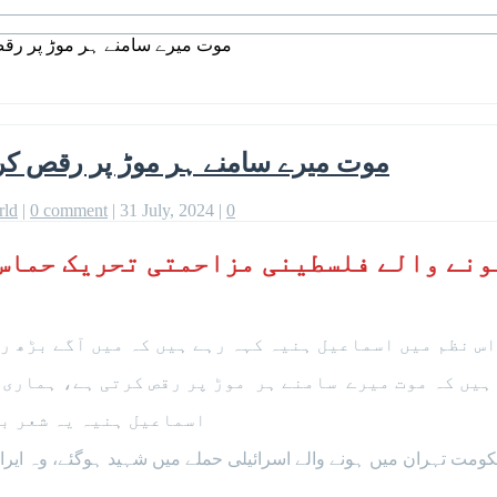
’موت میرے سامنے ہر موڑ پر رق
’موت میرے سامنے ہر موڑ پر رقص کر
rld
|
0 comment
|
31 July, 2024
|
0
نے والے فلسطینی مزاحمتی تحریک حماس 
اس نظم میں اسماعیل ہنیہ کہہ رہے ہیں کہ میں آگے بڑھ ر
ہیں کہ موت میرے سامنے ہر موڑ پر رقص کرتی ہے، ہماری ز
اسماعیل ہنیہ یہ شعر بھ
کومت تہران میں ہونے والے اسرائیلی حملے میں شہید ہوگئے، وہ ای