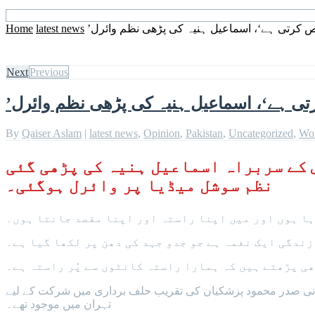
ص کرتی ہے‘، اسماعیل ہنیہ کی پڑھی نظم وائرل
latest news
Home
Next
Previous
تی ہے‘، اسماعیل ہنیہ کی پڑھی نظم وائرل
By
Qaiser Aslam
|
latest news
,
Opinion
,
Pakistan
,
Uncategorized
,
Wo
کے سربراہ اسماعیل ہنیہ کی پڑھی گئی
نظم سوشل میڈیا پر وائرل ہوگئی۔
ہا ہوں اور میں اپنا راستہ اور اپنا مقصد جانتا ہوں۔
ندگی ایک نغمہ ہے جو جدو جہد کی دھن پر لکھا گیا ہے۔
ی پڑھتے ہیں کہ ہمارا راستہ کانٹوں سے پُر راستہ ہے۔
رانی صدر محمود پزشکیان کی تقریب حلف برداری میں شرکت کے لیے
تہران میں موجود تھے۔