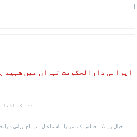
ایرانی دارالحکومت تہران میں شہید ہو
نظم کے اشعار 
خیال رہےکہ حماس کے سربراہ اسماعیل ہنیہ آج ایرانی دارالح