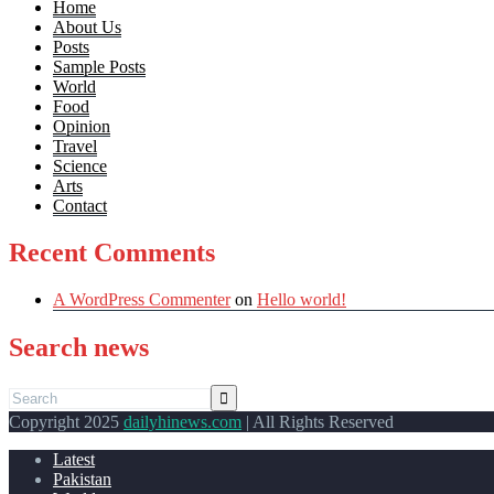
Home
About Us
Posts
Sample Posts
World
Food
Opinion
Travel
Science
Arts
Contact
Recent Comments
A WordPress Commenter
on
Hello world!
Search news
Copyright 2025
dailyhinews.com
| All Rights Reserved
Latest
Pakistan