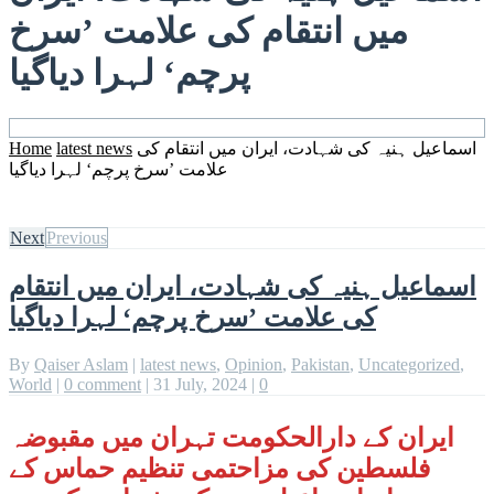
میں انتقام کی علامت ’سرخ
پرچم‘ لہرا دیاگیا
اسماعیل ہنیہ کی شہادت، ایران میں انتقام کی
latest news
Home
علامت ’سرخ پرچم‘ لہرا دیاگیا
Next
Previous
اسماعیل ہنیہ کی شہادت، ایران میں انتقام
کی علامت ’سرخ پرچم‘ لہرا دیاگیا
By
Qaiser Aslam
|
latest news
,
Opinion
,
Pakistan
,
Uncategorized
,
World
|
0 comment
|
31 July, 2024
|
0
ایران کے دارالحکومت تہران میں مقبوضہ
فلسطین کی مزاحتمی تنظیم حماس کے