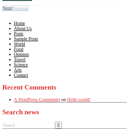
Next
Previous
Home
About Us
Posts
Sample Posts
World
Food
Opinion
Travel
Science
Arts
Contact
Recent Comments
A WordPress Commenter
on
Hello world!
Search news