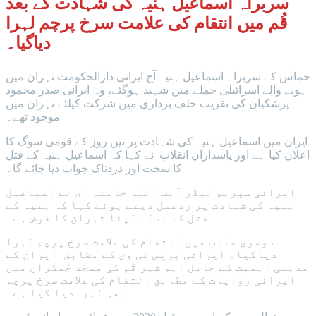
سربراہ اسماعیل ہنیہ کی شہادت کے بعد
قُم میں انتقام کی علامت سرخ پرچم لہرا
دیاگیا۔
حماس کے سربراہ اسماعیل ہنیہ آج ایرانی دارالحکومت تہران میں
ہونے والے اسرائیلی حملے میں شہید ہوگئے، وہ ایرانی صدر محمود
پزشکیان کی تقریب حلف برداری میں شرکت کیلئے تہران میں
موجود تھے۔
ایران میں اسماعیل ہنیہ کی شہادت پر تین روز کے قومی سوگ کا
اعلان کیا ہے اور پاسداران انقلاب نے کہا کہ اسماعیل ہنیہ کے قتل
کا سخت اور دردناک جواب دیا جائے گا۔
ایرانی سپریم لیڈر آیت اللہ خامنہ ای نے اسماعیل
ہنیہ کی شہادت پر ردعمل دیتے ہوئے کہا کہ ہنیہ کے
قتل کا بدلہ لینا تہران کا فرض ہے۔
دوسری جانب میں انتقام کی علامت سرخ پرچم لہرا
دیاگیا۔ ایرانی پریس ٹی وی کے مطابق ایران کے
مذہبی اہمیت کے حامل اہم شہر قُم کی مسجد جُمکران میں
ایرانی روایات کے مطابق انتقام کی علامت سرخ پرچم
بھی لہرادیا گیا ہے۔