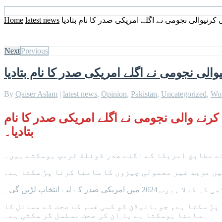
رنیوالی نجومی نے اگلے امریکی صدر کا نام بتادیا
latest news
Home
Next
Previous
لی نجومی نے اگلے امریکی صدر کا نام بتادیا
By
Qaiser Aslam
|
latest news
,
Opinion
,
Pakistan
,
Uncategorized
,
Wo
رنے والی نجومی نے اگلے امریکی صدر کا نام
بتادیا۔
یں مزید غیر معمولی چیزوں کا سامنا کرنا پڑ سکتا ہے۔
ر کے لیے انتخاب لڑیں گی۔
پڑ سکتا ہے، جوبائیڈن کو کسی قسم کے صحت کے مسائل کا
سامنا ہوسکتا ہے یا ان کی صحت مسلسل گر سکتی ہے۔