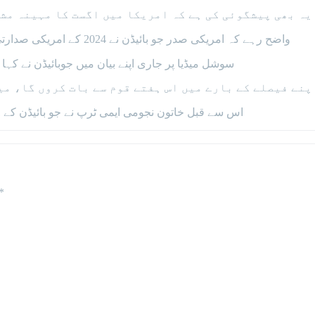
یہ بھی پیشگوئی کی ہے کہ امریکا میں اگست کا مہینہ مش
واضح رہے کہ امریکی صدر جو بائیڈن نے 2024 کے امریکی صدارتی انتخابات کی دوڑ سے دستبردار ہونے کا اعلان 21 جولائی کو کیا تھا۔
سوشل میڈیا پر جاری اپنے بیان میں جوبائیڈن نے کہ
پنے فیصلے کے بارے میں اس ہفتے قوم سے بات کروں گا، م
اس سے قبل خاتون نجومی ایمی ٹرپ نے جو بائیڈن کے 21 جولائی کو انتخابی مہم سے دستبردار ہونے کی پیشگوئی کی تھی۔
*