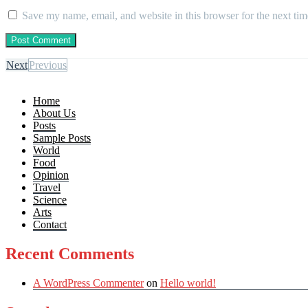
Save my name, email, and website in this browser for the next ti
Next
Previous
Home
About Us
Posts
Sample Posts
World
Food
Opinion
Travel
Science
Arts
Contact
Recent Comments
A WordPress Commenter
on
Hello world!