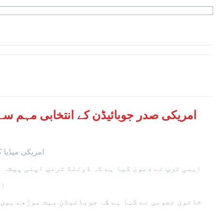
امریکی صدر جوبائیڈن کے انتخابی مہم سے 
امریکی میڈیا کے مطابق 40 سالہ نجومی ایمی ٹرپ کا کہنا ہے کہ ستاروں کے
ایمی ٹرپ نے دعویٰ کیا ہے کہ ڈونلڈ ٹرمپ اپنی پیشہ
امر
خاتون نجومی نے کہا ہے کہ جوبائیڈن بہت بوڑھے ہیں 