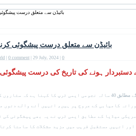
بائیڈن سے متعلق درست پیشگوئی ک
بائیڈن سے متعلق درست پیشگوئی کرنیوا
rld
|
0 comment
|
29 July, 2024
|
0
دستبردار ہونے کی تاریخ کی درست پیشگوئی ک
 مطابق امریکا کے اگلے صدر ڈونلڈ ٹرمپ ہوسکتے ہیں۔
 ورانہ کامیابی کے عروج پر ہیں، انہیں آنے والے دنوں م
یکی میڈیا کے مطابق ایمی ٹرپ نے یہ بھی پیشگوئی کی تھی کہ کملا ہیرس 2024 میں امریکی صد
اور انہیں مستقبل قریب میں مزید مشکلات کا سامنا کرنا 