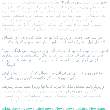
کچھ شہر ایسے ہیں جہاں 70 سے 86 فیصد بجلی چوری ہو رہی
ہے، بجلی چوری پر کچھ نہ کچھ تو کرنا ہی ہو گا۔ ان کا
مزید کہنا تھا کہ وزیر اعظم شہباز شریف کا حکم ہے
کہ نجکاری اسی وقت ہو گی جب غریب کی پروٹیکشن حتمی
بنا دی جائے گی۔ انہوں نے یہ بھی واضح کیا کہ
پیٹرولیم نرخ مقرر کرنے کا اختیار آئل مارکیٹنگ
کمپنیوں کو دینے کا کوئی فیصلہ نہیں ہوا۔
اس سے قبل وفاقی وزیر نے کہا تھا کہ ملک کی ترقی اور مسائل
کے حل کیلیے تحریک انصاف آئے اور ہمارے ساتھ بیٹھ کر بات کرے۔
انہوں نے یہ بھی کہا تھا کہ پی ٹی آئی والے بہروپیےہیں یاپاگل ہیں؟
بانی پی ٹی آئی اب کہتے ہیں کہ ن لیگ اسٹیبلشمنٹ سے ہماری
لڑائی کرارہی ہے اور وہ کہتے ہیں کہ اسٹیبلشمنٹ سے بات
کرینگے۔
وفاقی وزیر نے بانی پی ٹی آئی سے سوال کیا کہ آپ نے پیپلزپارٹی
کی سپورٹ لے کر حکومت کیوں نہیں بنائی؟۔
وزیرپٹرولیم مصدق ملک کا مزید کہنا تھا وزیراعظم شہبازشریف
کے ذہن میں صرف 3چیزیں ہیں، اولین ترجیح غریب
کےبچے کو روزگار دینا، دوسرامہنگائی اور تیسرا
غربت کوختم کرنا ہے۔
Blog
,
breaking news
,
latest news
,
News
,
news updates
,
Newspaper
,