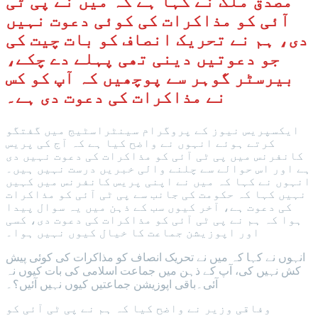
مصدق ملک نے کہا ہے کہ میں نے پی ٹی
آئی کو مذاکرات کی کوئی دعوت نہیں
دی، ہم نے تحریک انصاف کو بات چیت کی
جو دعوتیں دینی تھی پہلے دے چکے،
بیرسٹر گوہر سے پوچھیں کہ آپ کو کس
نے مذاکرات کی دعوت دی ہے۔
ایکسپریس نیوز کے پروگرام سینٹراسٹیج میں گفتگو
کرتے ہوئے انہوں نے واضح کیا ہے کہ آج کی پریس
کانفرنس میں پی ٹی آئی کو مذاکرات کی دعوت نہیں دی
ہے اور اس حوالے سے چلنے والی خبریں درست نہیں ہیں۔
انہوں نے کہا کہ میں نے اپنی پریس کانفرنس میں کہیں
نہیں کہا کہ حکومت کی جانب سے پی ٹی آئی کو مذاکرات
کی دعوت ہے، آخر کیوں سب کے ذہن میں یہ سوال پیدا
ہوا کہ ہم نے پی ٹی آئی کو مذاکرات کی دعوت دی، کسی
اور اپوزیشن جماعت کا خیال کیوں نہیں ہوا۔
انہوں نے کہا کہ میں نے تحریک انصاف کو مذاکرات کی کوئی پیش
کش نہیں کی، آپ کے ذہن میں جماعت اسلامی کی بات کیوں نہ
آئی۔باقی اپوزیشن جماعتیں کیوں نہیں آئیں؟۔
وفاقی وزیر نے واضح کیا کہ ہم نے پی ٹی آئی کو