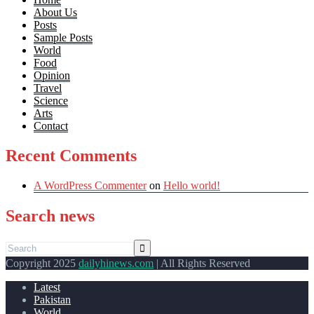
About Us
Posts
Sample Posts
World
Food
Opinion
Travel
Science
Arts
Contact
Recent Comments
A WordPress Commenter
on
Hello world!
Search news
Copyright 2025
dailyhinews.com
| All Rights Reserved
Latest
Pakistan
World