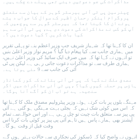
مذاکرات کی جو دعوتیں دینی تھی پہلے دے چکے ہیں۔
چیئرمین پی ٹی آئی بیرسٹر گوہر کے بیان سے متعلق
پروگرام اینکر رحمان اظہر کے سوال کا جواب د یتے
ہوئے ان کا کہنا تھا کہ بیرسٹر گوہر سے پوچھیں کہ
آپ کو کس نے مذاکرات کی دعوت دی ہے، پی ٹی آئی سے ہم
کیا بات کریں ؟ کیا دعوت دیں ؟۔
ان کا کہنا تھا کہ شہباز شریف جب وزیر اعظم بنے تو پہلی تقریر
میں ہماری جانب سے کیا پیغام دیا گیا ؟ مریم نواز وزیر اعلیٰ بنیں
تو انہوں نے کہا تھا کہ میں صرف ایک سائیڈ کی وزیر اعلیٰ نہیں،
ہماری طرف سے تو مذاکرات دعوت جاتی رہی ہے لیکن پی ٹی
آئی کی جانب سے 9 مئی ہوتا ہے۔
مصدق ملک نے کہا کہ پی ٹی آئی بتائے کہ کور کمانڈر
ہاؤس پر حملہ کیوں کیا؟ ،پی ٹی آئی مذاکرات میں اگر
سنجیدہ ہے تو اب ان کو آگے آنا ہوگا۔
مہنگے بلوں پر بات کرتے ہوئے وزیر پیٹرولیم مصدق ملک کا کہنا تھا
کہ اس میں کوئی شک نہیں کہ بجلی بہت مہنگی ہو گئی ہے آئی
پی پیز سے متعلق بات چیت تو چل رہی ہے اور اس حوالےسے تمام
آپشنز بھی ہمارے پاس ہیں تاہم آئی پی پیز پر کوئی بات کرنا اس
وقت قبل از وقت ہو گا۔
انہوں نے واضح کیا کہ ڈسکوز کی نجکاری سے حالات بہتر ہوں گے،