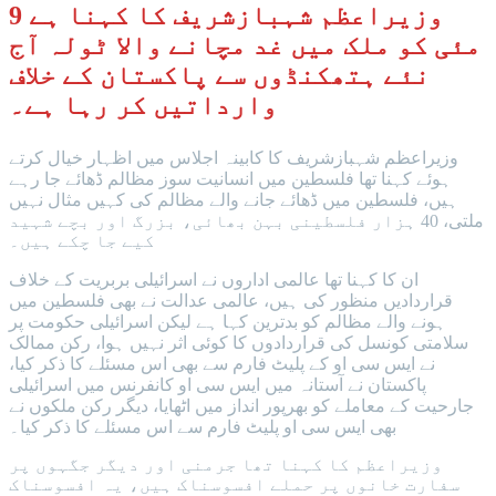
وزیراعظم شہبازشریف کا کہنا ہے 9
مئی کو ملک میں غد مچانے والا ٹولہ آج
نئے ہتھکنڈوں سے پاکستان کے خلاف
وارداتیں کر رہا ہے۔
وزیراعظم شہبازشریف کا کابینہ اجلاس میں اظہار خیال کرتے
ہوئے کہنا تھا فلسطین میں انسانیت سوز مظالم ڈھائے جا رہے
ہیں، فلسطین میں ڈھائے جانے والے مظالم کی کہیں مثال نہیں
ملتی، 40 ہزار فلسطینی بہن بھائی، بزرگ اور بچے شہید
کیے جا چکے ہیں۔
ان کا کہنا تھا عالمی اداروں نے اسرائیلی بربریت کے خلاف
قراردادیں منظور کی ہیں، عالمی عدالت نے بھی فلسطین میں
ہونے والے مظالم کو بدترین کہا ہے لیکن اسرائیلی حکومت پر
سلامتی کونسل کی قراردادوں کا کوئی اثر نہیں ہوا، رکن ممالک
نے ایس سی او کے پلیٹ فارم سے بھی اس مسئلے کا ذکر کیا،
پاکستان نے آستانہ میں ایس سی او کانفرنس میں اسرائیلی
جارحیت کے معاملے کو بھرپور انداز میں اٹھایا، دیگر رکن ملکوں نے
بھی ایس سی او پلیٹ فارم سے اس مسئلے کا ذکر کیا۔
وزیراعظم کا کہنا تھا جرمنی اور دیگر جگہوں پر
سفارت خانوں پر حملے افسوسناک ہیں، یہ افسوسناک