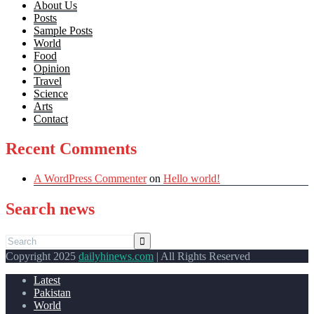
About Us
Posts
Sample Posts
World
Food
Opinion
Travel
Science
Arts
Contact
Recent Comments
A WordPress Commenter
on
Hello world!
Search news
Copyright 2025
dailyhinews.com
| All Rights Reserved
Latest
Pakistan
World