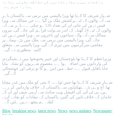
واقعات ہیں، سفارتخانوں کی حفاظت یقینی بنانا
ہمارا فرض ہے۔
شہباز شریف کا کہنا تھا ویزا پالیسی میں نرمی سے پاکستان باہر
سے آنے والوں کے لیے پرکشش ملک بن گیا ہے، جن ممالک سے ویزا
فیس نہیں لی جاتی ان کی تعداد 126 ہو چکی ہے، باہر سے آنے
والوں کے لیے 24 گھنٹے کے اندر سہولت فراہم کی جائے گی، بیرون
ممالک سے آنے والے سیاحوں اور تاجروں سے ویزا فیس نہیں لی
جائے گی، ویزا پالیسی میں نرمی سے ملک میں بڑے پیمانے پر
معاشی سرگرمیوں میں تیزی آئے گی، ویزا پالیسی سے متعلق
کابینہ منظوری دے گی۔
وزیراعظم کا کہنا تھا بلوچستان اور خیبر پختونخوا میں دہشتگردی
کی وارداتوں میں اضافہ ہوا ہے، معصوم شہریوں کو نشانہ بنایا
جانا ناقابل قبول ہے، خطے میں امن ہو گا تو ترقی اور خوشحالی
آئے گی۔
شہباز شریف کا کہنا تھا جس ٹولے نے 9 مئی کو ملک میں غدر مچایا
تھا، آج وہی نئے ہتھکنڈوں سے پاکستان کے خلاف وارداتیں کر رہے
ہیں، پی ٹی آئی کی آفیشل ویب سائٹ سے آرمی چیف اور ان کے
خاندان کے خلاف باتیں کی گئیں، پاکستان کے مفادات کو بچانے کرنے
کیلئے ہم پیچھے نہیں ہٹیں گے۔
Blog
,
breaking news
,
latest news
,
News
,
news updates
,
Newspaper
,