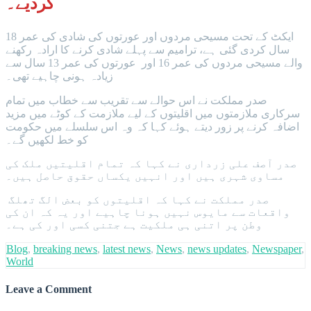
کردیے۔
ایکٹ کے تحت مسیحی مردوں اور عورتوں کی شادی کی عمر 18
سال کردی گئی ہے، ترامیم سے پہلے شادی کرنے کا ارادہ رکھنے
والے مسیحی مردوں کی عمر 16 اور عورتوں کی عمر 13 سال سے
زیادہ ہونی چاہیے تھی۔
صدر مملکت نے اس حوالے سے تقریب سے خطاب میں تمام
سرکاری ملازمتوں میں اقلیتوں کے لیے ملازمت کے کوٹے میں مزید
اضافہ کرنے پر زور دیتے ہوئے کہا کہ وہ اس سلسلے میں حکومت
کو خط لکھیں گے۔
صدر آصف علی زرداری نے کہا کہ تمام اقلیتیں ملک کی
مساوی شہری ہیں اور انہیں یکساں حقوق حاصل ہیں۔
صدر مملکت نے کہا کہ اقلیتوں کو بعض الگ تھلگ
واقعات سے مایوس نہیں ہونا چاہیے اور یہ کہ ان کی
وطن پر اتنی ہی ملکیت ہے جتنی کسی اور کی ہے۔
Blog
,
breaking news
,
latest news
,
News
,
news updates
,
Newspaper
,
World
Leave a Comment