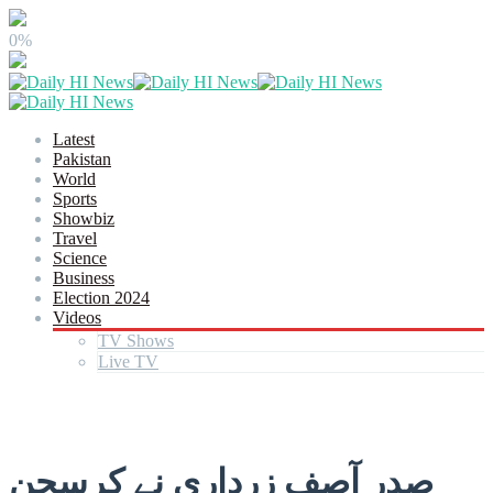
0%
Latest
Pakistan
World
Sports
Showbiz
Travel
Science
Business
Election 2024
Videos
TV Shows
Live TV
صدر آصف زرداری نے کرسچن