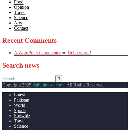
Food
Opinion
Travel
Science
Arts
Contact
Recent Comments
A WordPress Commenter
on
Hello world!
Search news
Copyright 2025
dailyhinews.com
| All Rights Reserved
Latest
Pakistan
World
Sports
Showbiz
Travel
Science