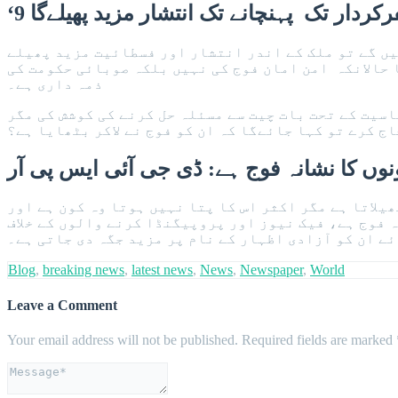
یفر کردار تک نہیں پہنچائیں گے تو ملک کے اندر انتشار اور فسطائیت مزید پھیلے
حالانکہ امن امان فوج کی نہیں بلکہ صوبائی حکومت کی
ذمہ داری ہے۔
سیت کے تحت بات چیت سے مسئلہ حل کرنے کی کوشش کی مگر
نوں کا نشانہ فوج ہے: ڈی جی آئی ایس پی آر
لاتا ہے مگر اکثر اس کا پتا نہیں ہوتا وہ کون ہے اور
فوج ہے، فیک نیوز اور پروپیگنڈا کرنے والوں کے خلاف
ے ان کو آزادی اظہار کے نام پر مزید جگہ دی جاتی ہے۔
Blog
,
breaking news
,
latest news
,
News
,
Newspaper
,
World
Leave a Comment
Your email address will not be published.
Required fields are marked