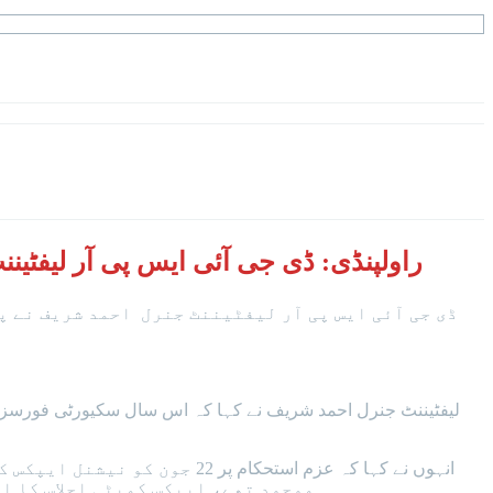
راولپنڈی: ڈی جی آئی ایس پی آر لیفٹیننٹ جنرل احمد شریف نے کہا کہ سیاسی مافیا چاہتا ہے کہ عزم استحکام کو متنازع بنایا جائے۔
ڈی جی آئی ایس پی آر لیفٹیننٹ جنرل احمد شریف نے پ
انہوں نے کہا کہ عزم استحکام
موجود تھے، ایپکس کمیٹی اجلاس کا ایک اعلامیہ بھی جاری ہوا جس میں کہا گیا ہمیں ایک قومی اتفاق رائے سے انسداد دہشتگردی کی پالیسی بنانی ہے۔