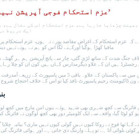
‘عزم استحکام فوجی آپریشن نہیں بلکہ دہشتگردی کیخلاف مربوط مہم ہے’
بھینٹ چڑھایا جارہا ہے، عزم استحکام اس کی مثال ہے، ع
ایک مربوط مہم ہے، عزم استحکام کو متنازعہ کیوں بنایا جارہا ہے؟
ے کہ عزم استحکام کے اغراض مقاصد پورے نہ ہوں، عزم استحکام پرس
مافیا کھڑا ہوگیا اورکہنے لگا اس کو ہم نے ہونے نہیں دینا؟ یہ سیاسی مافیا چاہتا ہے کہ عزم استحکام کومتنازعہ بنایا جائے۔
انہوں نے کہا افغانستان سے 6 ملکوں کی سرحدیں ملتی ہیں جن میں
بن
فائرنگ سے کچھ شہری بھی شہید ہوئے، بنوں امن مارچ میں کچھ لوگوں
کہ 9 مئی کے بعد انتشاری ٹولے نے کہا تھا فوج نے روکا کیوں نہیں گولی کیوں نہیں مار