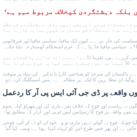
زم استحکام فوجی آپریشن نہیں بلکہ دہشتگردی کے خلاف
یاست کی جارہی ہے، کیوں ایک مافیا، سیاسی مافیا اور غیرقانونی
لیفٹیننٹ جنرل احمد شریف کا مزید کہنا تھا کہ دہشتگردی کے خلاف جنگ شدت کے ساتھ لڑی گئی، چار سے پانچ آپریشن ہم ہر گھنٹے میں کررہے ہیں، تقریبا 32 ہزار سے زائد مدارس پاکستان میں
 سے پاکستان کے علاوہ باقی 5 میں پاسپورٹ کے زریعے آمدرفت ہے، پاکستان کی سرحد کو شناختی کارڈ یا تذکیرہ کی بنیاد پر سوفٹ
وں واقعے پر ڈی جی آئی ایس پی آر کا ردعمل
 نے ریاست اور فوج کے خلاف نعرے بازی کی اور پتھراؤ کیا، ہجوم
ی؟ بیانیہ چلایا گیا چونکہ فوج نے گولی نہیں ماری تو وہ خود ان کو لے کر آئی، فوجی