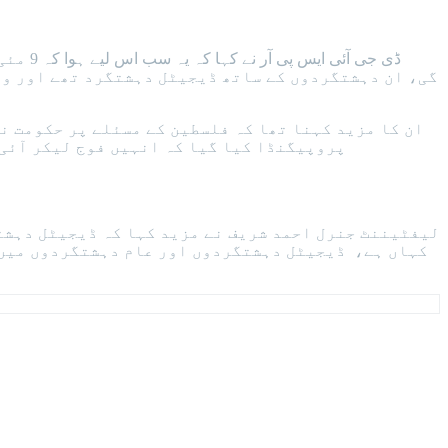
ڈی جی 
گی، ان دہشتگردوں کے ساتھ ڈیجیٹل دہشتگرد تھے اور وا
ان کا مزید کہنا تھا کہ فلسطین کے مسئلے پر حکومت ن
پروپیگنڈا کیا گیا کہ انہیں فوج لیکر آئی، کیا کل جماعت اسلامی آکر بیٹھ جائے یا کوئی اور احتجاج کرے تو کہا جائےگا کہ ان کو فوج نے لاکر بٹھایا ہے؟
لیفٹیننٹ جنرل احمد شریف نے مزید کہا کہ ڈیجیٹل دہشتگ
کہاں ہے، ڈیجیٹل دہشتگردوں اور عام دہشتگردوں میں ا