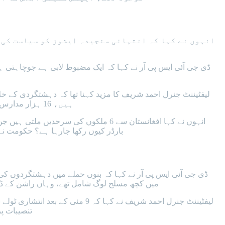
انہوں نے کہا کہ انتہائی سنجیدہ ایشوز کو سیاست کی 
ڈی جی آئی ایس پی آر نے کہا کہ ایک مضبوط لابی ہے جوچاہتی ہ
ہیں، 16 ہزار مدارس رجسٹرڈ ہیں ان کے علاو دیگرمدارس کہاں ہیں کون ان کو چلا رہاہے، 50 فیصد مدارس رجسٹرڈ نہیں کیا یہ فوج نے کرنا ہے؟
بارڈر کیوں رکھا جارہا ہے؟ حکومت نے ون ڈاکیومنٹ رجیم پاسپورٹ نافذ کیا تو اس کے خلاف احتجاج شروع ہوگیا، ان مظاہرین کا ایک ہی مطالبہ ہے ہمیں اسمگلنگ کرنے دو۔
ڈی جی آئی ایس پی آر نے کہا کہ بنوں حملے میں دہشتگردوں کی 
میں کچھ مسلح لوگ شامل تھے، وہاں راشن کے ڈپو کو لوٹا گیا، واقعے سے ایک کلومیٹر دور بھی کچھ لوگوں نے فائرنگ کی، بنوں واقعے پر فوج کا رسپانس ایس او پی اور آرڈر کے مطابق تھا۔
لیفٹیننٹ جنرل احمد شریف نے کہا 
تنصیبات پر کوئی بلوائی آتا ہے تو پہلے وارننگ دی جاتی ہے اور ہوائی فائرنگ کی جاتی ہے اور پھر جس طرح اس کو ٹریٹ کرنا ہوتا ہے ویسے کیا گیا۔