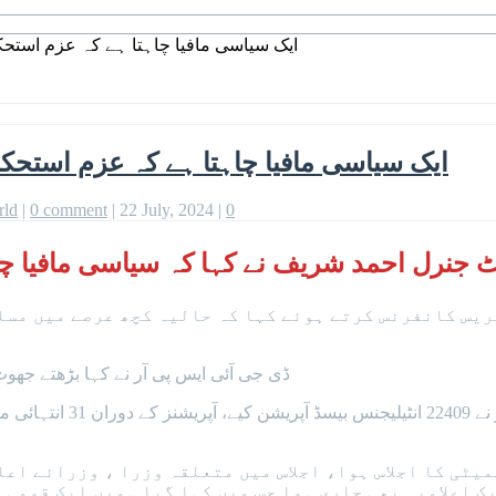
ایک سیاسی مافیا چاہتا ہے کہ عزم استحکام
ایک سیاسی مافیا چاہتا ہے کہ عزم استحکام
rld
|
0 comment
|
22 July, 2024
|
0
ریس کانفرنس کرتے ہوئے کہا کہ حالیہ کچھ عرصے میں مسل
ڈی جی آئی ایس پی آر نے کہا بڑھتے جھوٹ اور پروپیگنڈے کے پیش نظر ہم تواتر سے پریس کانفرنس کریں گے۔
لیفٹیننٹ جنرل احمد شریف
 پر 22 جون کو نیشنل ایپکس کمیٹی کا اجلاس ہوا، اجلاس میں متعلقہ وزر