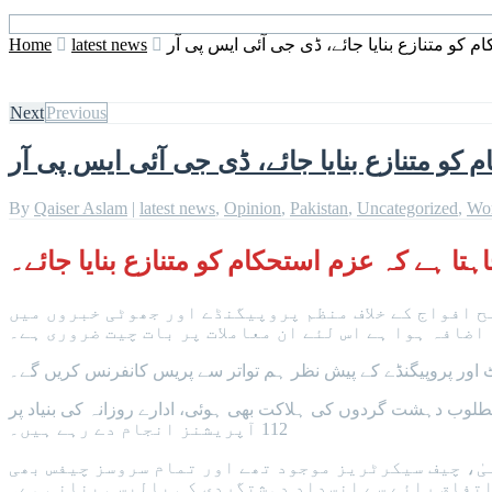
 کو متنازع بنایا جائے، ڈی جی آئی ایس پی آر
latest news
Home
Next
Previous
 کو متنازع بنایا جائے، ڈی جی آئی ایس پی آر
By
Qaiser Aslam
|
latest news
,
Opinion
,
Pakistan
,
Uncategorized
,
Wo
ح افواج کے خلاف منظم پروپیگنڈے اور جھوٹی خبروں میں
اضافہ ہوا ہے اس لئے ان معاملات پر بات چیت ضروری ہے۔
 نے کہا کہ اس سال سکیورٹی فورسز نے 22409 انٹیلیجنس بیسڈ آپریشن کیے، آپریشنز کے دوران 31 انتہائی مطلوب دہشت گردوں کی ہلاکت بھی ہوئی، ادارے روزانہ کی بنیاد پر
112 آپریشنز انجام دے رہے ہیں۔
ا ، وزرائے اعلیٰ، چیف سیکرٹریز موجود تھے اور تمام سروسز چیفس بھی