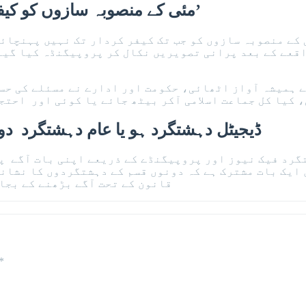
‘9 مئی کے منصوبہ سازوں کو کیفرکردار تک پہنچانے تک انتشار مزید پھیلےگا’
آئی ایس پی آر نے کہا کہ یہ سب اس لیے ہوا کہ 9 مئی کے منصوبہ سازوں کو جب تک ک
قعے کے بعد پرانی تصویریں نکال کر پروپیگنڈہ کیا گیا 
ے ہمیشہ آواز اٹھائی، حکومت اور ادارے نے مسئلے کی حسا
ڈیجیٹل دہشتگرد ہو یا عام دہشتگرد دو
رد فیک نیوز اور پروپیگنڈے کے ذریعے اپنی بات آگے پھی
یک بات مشترک ہے کہ دونوں قسم کے دہشتگردوں کا نشانہ 
قانون کے تحت آگے بڑھنے کے بجائ
*