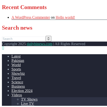
Recent Comments
A WordPress Commenter
on
Hello world!
Search news
Copyright 2025
dailyhinews.com
| All Rights Reserved
Latest
Pakistan
World
Sports
Showbiz
Travel
Science
Business
Election 2024
Videos
TV Shows
Live TV