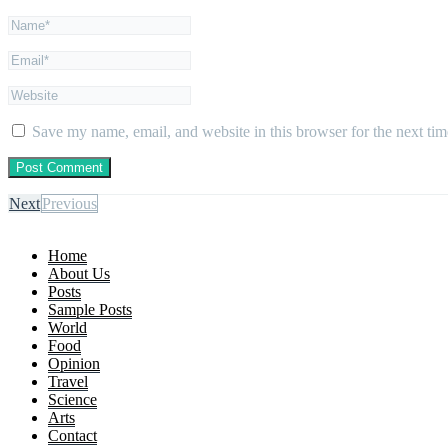
Save my name, email, and website in this browser for the next ti
Next
Previous
Home
About Us
Posts
Sample Posts
World
Food
Opinion
Travel
Science
Arts
Contact