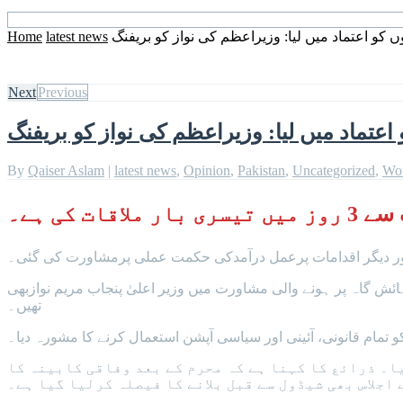
وں کو اعتماد میں لیا: وزیراعظم کی نواز کو بریفنگ
latest news
Home
Next
Previous
 اعتماد میں لیا: وزیراعظم کی نواز کو بریفنگ
By
Qaiser Aslam
|
latest news
,
Opinion
,
Pakistan
,
Uncategorized
,
Wo
کی ہے۔
 اور دیگر اقدامات پرعمل درآمدکی حکمت عملی پرمشاورت کی گئی۔
ائش گاہ پر ہونے والی مشاورت میں وزیر اعلیٰ پنجاب مریم نوازبھی
تھیں۔
 تمام قانونی، آئینی اور سیاسی آپشن استعمال کرنے کا مشورہ دیا۔
۔ ذرائع کا کہنا ہے کہ محرم کے بعد وفاقی کابینہ کا
 اجلاس بھی شیڈول سے قبل بلانے کا فیصلہ کرلیا گیا ہے۔