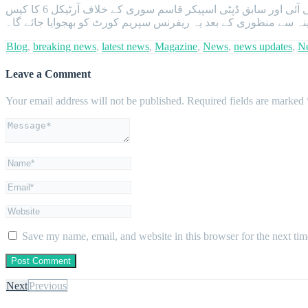
خیال رہے کہ وفاقی حکومت نے تحریک انصاف پر پابندی لگانے کا فیصلہ کر لیا اور اعلان کیا ہے کہ سابق صدر عارف علوی، بانی پی ٹی آئی اور سابق ڈپٹی اسپیکر قاسم سوری کے خلاف آرٹیکل 6 کا کیس
ینہ سے منظوری کے بعد یہ ریفرنس سپریم کورٹ کو بھجوایا جائے گا۔
Blog
,
breaking news
,
latest news
,
Magazine
,
News
,
news updates
,
N
Leave a Comment
Your email address will not be published.
Required fields are marked
Save my name, email, and website in this browser for the next ti
Next
Previous