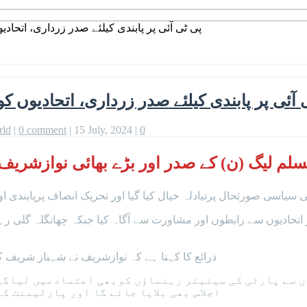
پی ٹی آئی پر پابندی کیلئے صدر زرداری، اتحادی
 آئی پر پابندی کیلئے صدر زرداری، اتحادیوں کو
rld
|
0 comment
|
15 July, 2024
|
0
 صدر اور بڑے بھائی نوازشریف سے 3 روز میں تیسری بار ملاقات 
سیاسی صورتحال پرتبادلہ خیال کیا گیا اور تحریک انصاف پرپابندی
ر اتحادیوں سے رابطوں اور مشاورت سے آگاہ کیا جبکہ چھانگلہ گلی رہ
ذرائع کا کہنا ہے کہ نوازشریف نے شہباز شریف کو
 سے پارٹی کی سینیئر رہنماؤں کوبھی اعتمادمیں لیاگیا
اجلاس بھی بلایا جائے گا اور پارلیمنٹ کے