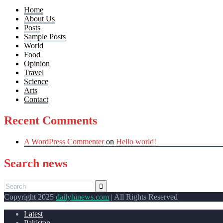
Home
About Us
Posts
Sample Posts
World
Food
Opinion
Travel
Science
Arts
Contact
Recent Comments
A WordPress Commenter
on
Hello world!
Search news
Copyright 2025
dailyhinews.com
| All Rights Reserved
Latest
Pakistan