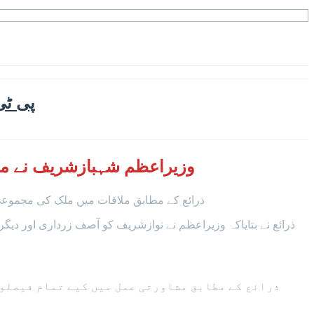
پی ٹی
وزیراعظم شہبازشریف نے مسلم لیگ (ن) کے
ذرائع کے مطابق ملاقات میں ملک کی مجموعی 
ذرائع نے بتایاکہ وزیراعظم نے نوازشریف کو آصف زرداری اور دیگ
ذرائع کے مطابق مشاورتی عمل میں کیے تمام فیصلوں