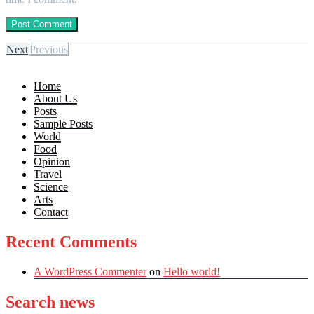
Next
Previous
Home
About Us
Posts
Sample Posts
World
Food
Opinion
Travel
Science
Arts
Contact
Recent Comments
A WordPress Commenter
on
Hello world!
Search news