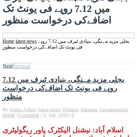
میں 7.12 روپے فی یونٹ تک
اضافےکی درخواست منظور
بجلی مزید مہنگی، بنیادی ٹیرف میں 7.12 روپے
latest news
Home
فی یونٹ تک اضافےکی درخواست منظور
Next
Previous
بجلی مزید مہنگی، بنیادی ٹیرف میں 7.12
روپے فی یونٹ تک اضافےکی درخواست
منظور
By
Qaiser Aslam
|
latest news
,
Opinion
,
Pakistan
,
Uncategorized
,
World
|
0 comment
|
11 July, 2024
|
0
اسلام آباد: نیشنل الیکٹرک پاور ریگولیٹری