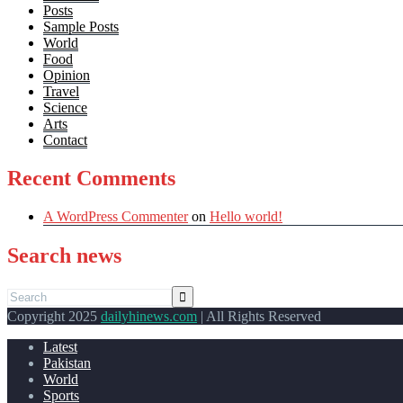
Posts
Sample Posts
World
Food
Opinion
Travel
Science
Arts
Contact
Recent Comments
A WordPress Commenter
on
Hello world!
Search news
Copyright 2025
dailyhinews.com
| All Rights Reserved
Latest
Pakistan
World
Sports