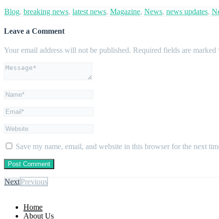
Blog
,
breaking news
,
latest news
,
Magazine
,
News
,
news updates
,
N
Leave a Comment
Your email address will not be published.
Required fields are marked
Save my name, email, and website in this browser for the next ti
Next
Previous
Home
About Us