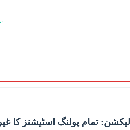
یکشن: تمام پولنگ اسٹیشنز کا غیر 