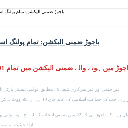
باجوڑ ضمنی الیکشن: تمام پولنگ اسٹ
باجوڑ ضمنی الیکشن: تمام پولنگ اسٹی
غیر حتمی اور غیر سرکاری نتیجےکے مطابق عوامی نیشنل پارٹی (اے این پی) کےنثار باز 11 ہزار26
کہ باجوڑ پی کے 22 میں ضمنی انتخاب کے لیے آج ہونے والی پولنگ صبح 8 بجے شروع ہوئی جو شام 5 بجے تک بلاتعطل جاری رہی۔
آزاد حیثیت سےمنتخب رکن 