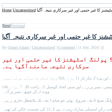
یشنز کا غیر حتمی اور غیر سرکاری نتیجہ آگیا
Uncategorized
Home
Next
Previous
شنز کا غیر حتمی اور غیر سرکاری نتیجہ آگیا
By
Qaiser Aslam
|
Uncategorized
|
0 comment
|
11 July, 2024
|
0
خیبر پختونخوا اسمبلی کے حلقہ پی کے 22 باجوڑ میں ہونے والے ضمنی الیکشن میں تمام 91 پولنگ اسٹیشنز کا غیر حتمی اور غیر
سرکاری نتیجہ سامنے آگیا ہے۔
9 ووٹ لےکرکامیاب ہوئے ہیں۔
آزاد امیدوار نجیب اللہ خان10 ہزار 622 ووٹ لے کر دوسرے نمبر پر رہے جب کہ جماعت اسلامی کے عابد خان 10 ہزار 593 ووٹ لےکر تیسرے نمبر پر رہے اور سنی اتحاد کونسل کے راحت اللہ 7 ہزار 146
ووٹ لےکر چوتھے نمبر پر آئے۔
اسمبلی مبارک زیب نے پی کے22 کی نشست خالی کی تھی۔