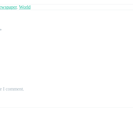
ewspaper
,
World
*
me I comment.