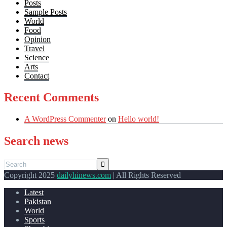
Posts
Sample Posts
World
Food
Opinion
Travel
Science
Arts
Contact
Recent Comments
A WordPress Commenter
on
Hello world!
Search news
Copyright 2025
dailyhinews.com
| All Rights Reserved
Latest
Pakistan
World
Sports