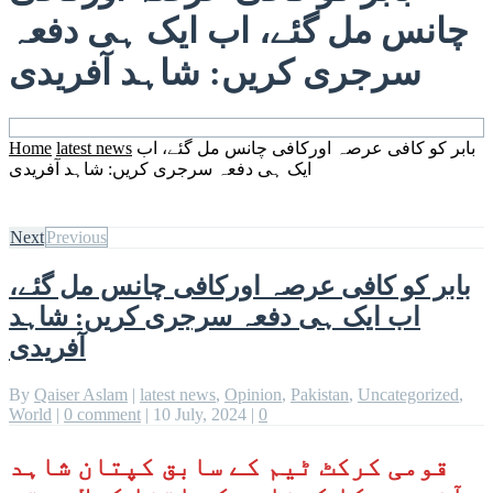
چانس مل گئے، اب ایک ہی دفعہ
سرجری کریں: شاہد آفریدی
بابر کو کافی عرصہ اورکافی چانس مل گئے، اب
latest news
Home
ایک ہی دفعہ سرجری کریں: شاہد آفریدی
Next
Previous
بابر کو کافی عرصہ اورکافی چانس مل گئے،
اب ایک ہی دفعہ سرجری کریں: شاہد
آفریدی
By
Qaiser Aslam
|
latest news
,
Opinion
,
Pakistan
,
Uncategorized
,
World
|
0 comment
|
10 July, 2024
|
0
قومی کرکٹ ٹیم کے سابق کپتان شاہد