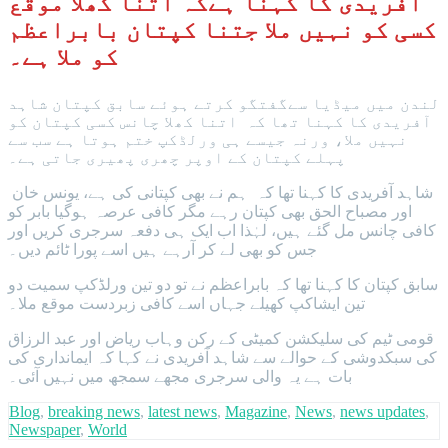
آفریدی کا کہنا ہےکہ اتنا کھلا موقع
کسی کو نہیں ملا جتنا کپتان بابراعظم
کو ملا ہے۔
لندن میں میڈیا سےگفتگو کرتے ہوئے سابق کپتان شاہد
آفریدی کا کہنا تھا کہ اتنا کھلا چانس کسی کپتان کو
نہیں ملا، ورنہ جیسے ہی ورلڈکپ ختم ہوتا ہے سب سے
پہلے کپتان کے اوپر چھری پھیری جاتی ہے۔
شاہد آفریدی کا کہنا تھا کہ ہم نے بھی کپتانی کی ہے، یونس خان
اور مصباح الحق بھی کپتان رہے مگر کافی عرصہ ہوگیا بابر کو
کافی چانس مل گئے ہیں، لہٰذا اب ایک ہی دفعہ سرجری کریں اور
جس کو بھی لے کر آرہے ہیں اسے پورا ٹائم دیں۔
سابق کپتان کا کہنا تھا کہ بابراعظم نے تو دو تین ورلڈکپ سمیت دو
تین ایشاکپ کھیلے جہاں اسے کافی زبردست موقع ملا۔
قومی ٹیم کی سلیکشن کمیٹی کے رکن وہاب ریاض اور عبد الرزاق
کی سبکدوشی کے حوالے سے شاہد آفریدی نے کہا کہ ایمانداری کی
بات ہے یہ والی سرجری مجھے سمجھ میں نہیں آئی۔
Blog
,
breaking news
,
latest news
,
Magazine
,
News
,
news updates
,
Newspaper
,
World