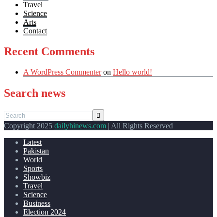
Travel
Science
Arts
Contact
Recent Comments
A WordPress Commenter
on
Hello world!
Search news
Copyright 2025
dailyhinews.com
| All Rights Reserved
Latest
Pakistan
World
Sports
Showbiz
Travel
Science
Business
Election 2024