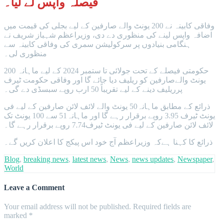
فیصلہ واپس لے لیا۔
وفاقی کابینہ نے 200 یونٹ والے صارفین کے لیے بجلی کی قیمت میں
اضافہ واپس لینے کی منظوری دے دی، وزیراعظم شہباز شریف نے
ہنگامی بنیادوں پر سرکولیشن سمری کی وفاقی کابینہ سے
منظوری لی۔
حکومتی فیصلے کے تحت جولائی تا ستمبر 2024 کے لیے ماہانہ 200
یونٹ والےصارفین کو ریلیف دیا جائے گا اور وفاقی حکومت ٹیرف
پرریلیف دینے کے لیے تقریباً 50 ارب روپے سبسڈی دے گی۔
ذرائع کے مطابق ماہانہ50 یونٹ والے لائف لائن صارفین کے لیے فی
یونٹ ٹیرف 3.95 روپے برقرار رہے گا اور ماہانہ51 سے 100 یونٹ تک
لائف لائن صارفین کے لیے فی یونٹ ٹیرف7.74 روپے برقرار رہے گا۔
ذرائع کا کہنا ہےکہ وزیراعظم آج خود اس پیکج کا اعلان کریں گے۔
Blog
,
breaking news
,
latest news
,
News
,
news updates
,
Newspaper
,
World
Leave a Comment
Your email address will not be published.
Required fields are
marked
*