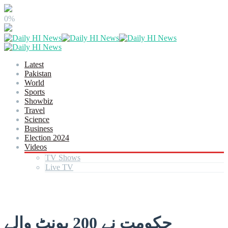
0%
Latest
Pakistan
World
Sports
Showbiz
Travel
Science
Business
Election 2024
Videos
TV Shows
Live TV
حکومت نے 200 یونٹ والے