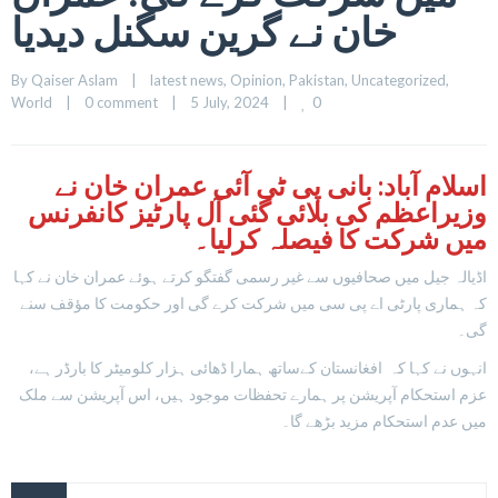
خان نے گرین سگنل دیدیا
By 
Qaiser Aslam
|
latest news
, 
Opinion
, 
Pakistan
, 
Uncategorized
, 
0
World
|
0 comment
|
5 July, 2024    
|
اسلام آباد: بانی پی ٹی آئی عمران خان نے
وزیراعظم کی بلائی گئی آل پارٹیز کانفرنس
میں شرکت کا فیصلہ کرلیا۔
اڈیالہ جیل میں صحافیوں سے غیر رسمی گفتگو کرتے ہوئے عمران خان نے کہا
کہ ہماری پارٹی اے پی سی میں شرکت کرے گی اور حکومت کا مؤقف سنے
گی۔
انہوں نے کہا کہ افغانستان کےساتھ ہمارا ڈھائی ہزار کلومیٹر کا بارڈر ہے،
عزم استحکام آپریشن پر ہمارے تحفظات موجود ہیں، اس آپریشن سے ملک
میں عدم استحکام مزید بڑھے گا۔