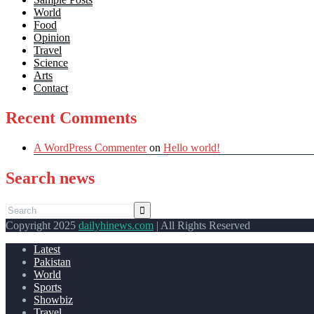
World
Food
Opinion
Travel
Science
Arts
Contact
Recent Comments
A WordPress Commenter
on
Hello world!
Search news
Copyright 2025
dailyhinews.com
| All Rights Reserved
Latest
Pakistan
World
Sports
Showbiz
Travel