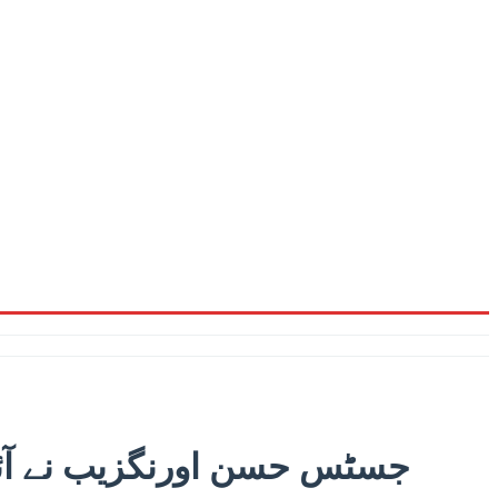
جسٹس حسن اورنگزیب نے آئی