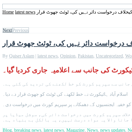
Home
latest news
خلاف درخواست دائر نہیں کی، ٹوئٹ جھوٹ قرار
Next
Previous
 درخواست دائر نہیں کی، ٹوئٹ جھوٹ قرار
By
Qaiser Aslam
|
latest news
,
Opinion
,
Pakistan
,
Uncategorized
,
Wo
ائیکورٹ کی جانب سے اعلامیہ جاری کردیا گیا۔
جانب سے سپریم کورٹ کو خط لکھنے کی تردید کی گئی ہے۔
اسلام آباد ہائیکورٹ نے خط لکھنے کی ٹوئٹ کو جھوٹ قرار دے دیا۔
ں کو خفیہ ایجنسیوں کے دھمکانے پر سپریم کورٹ میں درخواست دی۔
 خلاف سپریم کورٹ میں درخواست دائر کی، سوشل میڈیا پر
 جانا والا یہ مواد درست نہیں، یہ بالکل بے بنیاد ہے۔
Blog
,
breaking news
,
latest news
,
Magazine
,
News
,
news updates
,
N