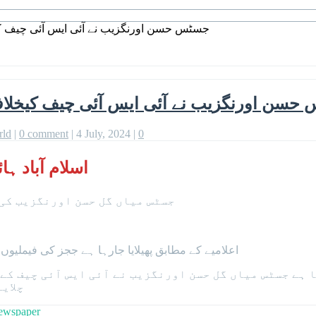
جسٹس حسن اورنگزیب نے آئی ایس آئی چیف کی
حسن اورنگزیب نے آئی ایس آئی چیف کیخلاف
rld
|
0 comment
|
4 July, 2024
|
0
اسلام آباد ہ
جسٹس میاں گل حسن اورنگزیب کی 
اعلامیے کے مطابق پھیلایا جارہا ہے ججز کی فیملیو
ا ہے جسٹس میاں گل حسن اورنگزیب نے آئی ایس آئی چیف کے
چلایا
ewspaper