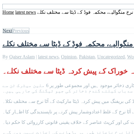
نرخ منگوالیے، محکمہ فوڈ کے ڈیٹا سے مختلف نکلے
latest news
Home
Next
Previous
منگوالیے، محکمہ فوڈ کے ڈیٹا سے مختلف نکلے
By
Qaiser Aslam
|
latest news
,
Opinion
,
Pakistan
,
Uncategorized
,
Wo
ہ خوراک کے پیش کردہ ڈیٹا سے مختلف نکلے۔
وزیراعلیٰ پنجاب مریم نواز کی زیر صدارت اجلاس ہوا جس میں محکمہ فوڈ نے بریفنگ دی کہ پنجاب میں 2.2 ملین میٹرک ٹن گندم کے سرکاری ذخائر موجود ہیں اور مجموعی طور پر 6 ملین میٹرک ٹن سے
سدباب کیلئے گندم ذخائر کی جیو ٹیگنگ کی جارہی ہیں۔
ے آٹا نرخ کے غلط اعدادوشمار پیش کرنے پر ناپسندیدگی کا اظہار کیا۔
کی اور کرپٹ عناصر کے خلاف یقینی قانونی کارروائی کا حکم دیا۔
آٹا نرخ ناجائز طور پر بڑھانے کی اجازت نہیں دوں گی،