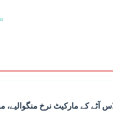
اس آٹے کے مارکیٹ نرخ منگوالیے، م