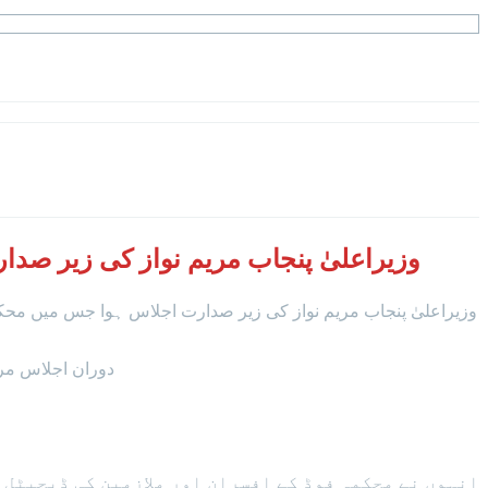
وزیراعلیٰ پنجاب مریم نواز کی زیر صد
دوران اجلاس مریم نواز نے آٹے کے مارکیٹ نرخ منگوا کر سامنے رکھ دیے اور محکمہ فوڈ کی بریفنگ میں پیش کردہ ڈیٹا مارکیٹ کے آٹا نرخ سے مختلف نکلا۔
انہوں نے محکمہ فوڈ کے افسران اور ملازمین کی ڈیجیٹل 