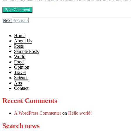
Next
Previous
Home
About Us
Posts
Sample Posts
World
Food
Opinion
Travel
Science
Arts
Contact
Recent Comments
A WordPress Commenter
on
Hello world!
Search news