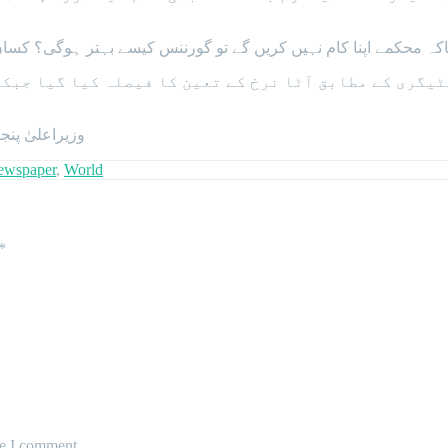
تھاکہ محکمے اپنا کام نہیں کریں گے تو گورننس کیسے بہتر ہوگی؟ کسان
یگری کے مطابق آٹا نرخ کے تعین کا فیصلہ کیا گیا جبکہ 
وزیراعلیٰ پنجاب نے آٹے کے مارکیٹ نرخ کی روزانہ کی بنیاد پر رپورٹ طلب کرلی۔
ewspaper
,
World
*
me I comment.