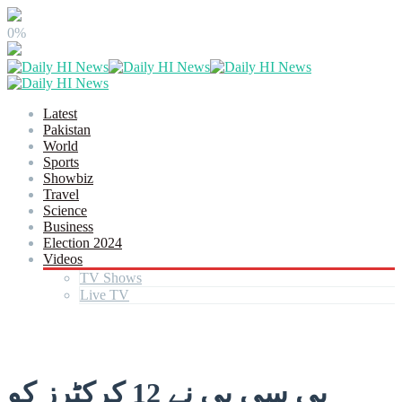
0%
Latest
Pakistan
World
Sports
Showbiz
Travel
Science
Business
Election 2024
Videos
TV Shows
Live TV
پی سی بی نے 12 کرکٹرز کو