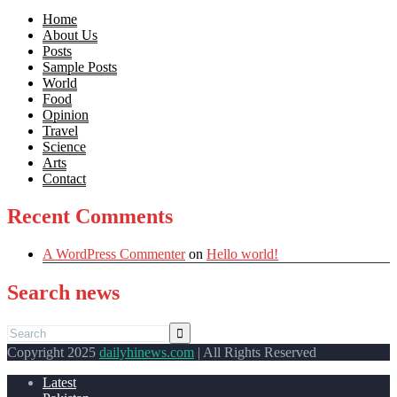
Home
About Us
Posts
Sample Posts
World
Food
Opinion
Travel
Science
Arts
Contact
Recent Comments
A WordPress Commenter
on
Hello world!
Search news
Copyright 2025
dailyhinews.com
| All Rights Reserved
Latest