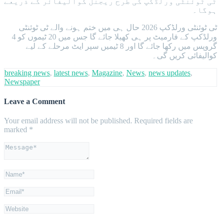
ٹی ٹوئنٹی ورلڈکپ کی طرح ریجنل کوالیفائر کے ذریعے
ہوگا۔
ٹی ٹوئنٹی ورلڈکپ 2026 حال ہی میں ختم ہونے والے ٹی ٹوئنٹی
ورلڈکپ کے فارمیٹ پر ہی کھیلا جائے گا جس میں 20 ٹیموں کو 4
گروپس میں رکھا جائے گا اور 8 ٹیمیں سپر ایٹ مرحلے کے لیے
کوالیفائی کریں گی۔
breaking news
,
latest news
,
Magazine
,
News
,
news updates
,
Newspaper
Leave a Comment
Your email address will not be published.
Required fields are
marked
*