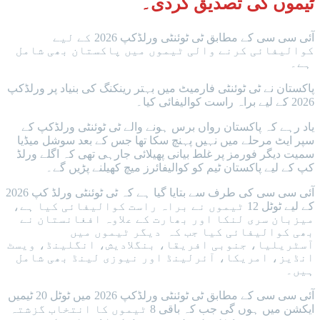
ٹیموں کی تصدیق کردی۔
آئی سی سی کے مطابق ٹی ٹوئنٹی ورلڈکپ 2026 کے لیے
کوالیفائی کرنے والی ٹیموں میں پاکستان بھی شامل
ہے۔
پاکستان نے ٹی ٹوئنٹی فارمیٹ میں بہتر رینکنگ کی بنیاد پر ورلڈکپ
2026 کے لیے براہ راست کوالیفائی کیا۔
یاد رہے کہ پاکستان رواں برس ہونے والے ٹی ٹوئنٹی ورلڈکپ کے
سپر ایٹ مرحلے میں نہیں پہنچ سکا تھا جس کے بعد سوشل میڈیا
سمیت دیگر فورمز پر غلط بیانی پھیلائی جارہی تھی کہ اگلے ورلڈ
کپ کے لیے پاکستان ٹیم کو کوالیفائرز میچ کھیلنے پڑیں گے۔
آئی سی سی کی طرف سے بتایا گیا ہے کہ ٹی ٹوئنٹی ورلڈ کپ 2026
کے لیے ٹوٹل 12 ٹیموں نے براہ راست کوالیفائی کیا ہے،
میزبان سری لنکا اور بھارت کے علاوہ افغانستان نے
بھی کوالیفائی کیا جب کہ دیگر ٹیموں میں
آسٹریلیا، جنوبی افریقا، بنگلادیش، انگلینڈ، ویسٹ
انڈیز، امریکا، آئرلینڈ اور نیوزی لینڈ بھی شامل
ہیں۔
آئی سی سی کے مطابق ٹی ٹوئنٹی ورلڈکپ 2026 میں ٹوٹل 20 ٹیمیں
ایکشن میں ہوں گی جب کہ باقی 8 ٹیموں کا انتخاب گزشتہ