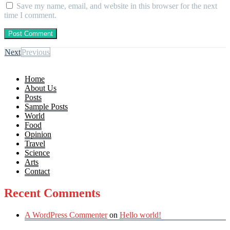
Save my name, email, and website in this browser for the next
time I comment.
Next
Previous
Home
About Us
Posts
Sample Posts
World
Food
Opinion
Travel
Science
Arts
Contact
Recent Comments
A WordPress Commenter
on
Hello world!