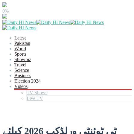
0%
Latest
Pakistan
World
Sports
Showbiz
Travel
Science
Business
Election 2024
Videos
TV Shows
Live TV
ٹی ٹوئنٹی ورلڈکپ 2026 کیلئے