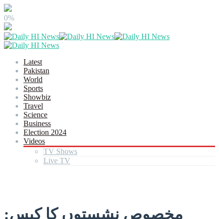
0%
Latest
Pakistan
World
Sports
Showbiz
Travel
Science
Business
Election 2024
Videos
TV Shows
Live TV
مخصوص نشستوں کا کیس: