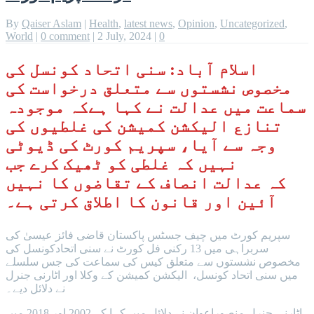
By
Qaiser Aslam
|
Health
,
latest news
,
Opinion
,
Uncategorized
,
World
|
0 comment
|
2 July, 2024
|
0
اسلام آباد: سنی اتحاد کونسل کی
مخصوص نشستوں سے متعلق درخواست کی
سماعت میں عدالت نے کہا ہےکہ موجودہ
تنازع الیکشن کمیشن کی غلطیوں کی
وجہ سے آیا، سپریم کورٹ کی ڈیوٹی
نہیں کہ غلطی کو ٹھیک کرے جب
کہ عدالت انصاف کے تقاضوں کا نہیں
آئین اور قانون کا اطلاق کرتی ہے۔
سپریم کورٹ میں چیف جسٹس پاکستان قاضی فائز عیسیٰ کی
سربراہی میں 13 رکنی فل کورٹ نے سنی اتحادکونسل کی
مخصوص نشستوں سے متعلق کیس کی سماعت کی جس سلسلے
میں سنی اتحاد کونسل، الیکشن کمیشن کے وکلا اور اٹارنی جنرل
نے دلائل دیے۔
اٹارنی جنرل منصوراعوان نے دلائل میں کہا کہ 2002 اور 2018 میں