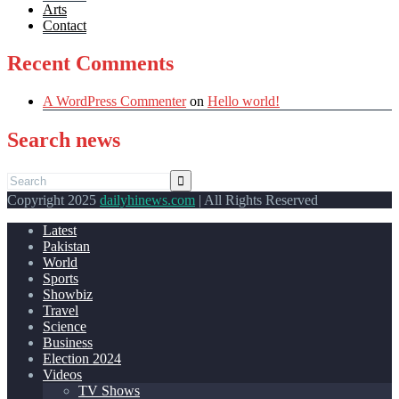
Arts
Contact
Recent Comments
A WordPress Commenter
on
Hello world!
Search news
Copyright 2025
dailyhinews.com
| All Rights Reserved
Latest
Pakistan
World
Sports
Showbiz
Travel
Science
Business
Election 2024
Videos
TV Shows