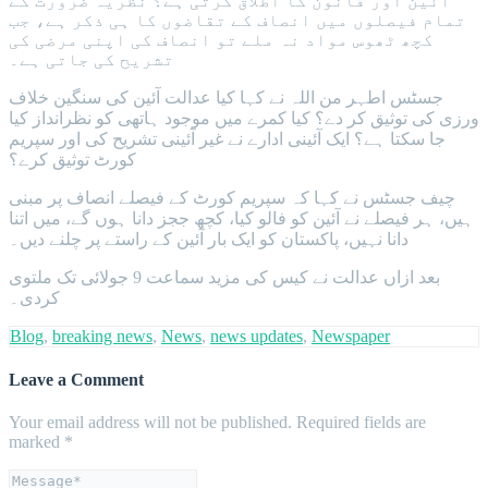
آئین اور قانون کا اطلاق کرتی ہے؟ نظریہ ضرورت کے
تمام فیصلوں میں انصاف کے تقاضوں کا ہی ذکر ہے، جب
کچھ ٹھوس مواد نہ ملے تو انصاف کی اپنی مرضی کی
تشریح کی جاتی ہے۔
جسٹس اطہر من اللہ نے کہا کیا عدالت آئین کی سنگین خلاف
ورزی کی توثیق کر دے؟ کیا کمرے میں موجود ہاتھی کو نظرانداز کیا
جا سکتا ہے؟ ایک آئینی ادارے نے غیر آئینی تشریح کی اور سپریم
کورٹ توثیق کرے؟
چیف جسٹس نے کہا کہ سپریم کورٹ کے فیصلے انصاف پر مبنی
ہیں، ہر فیصلے نے آئین کو فالو کیا، کچھ ججز دانا ہوں گے، میں اتنا
دانا نہیں، پاکستان کو ایک بار آئین کے راستے پر چلنے دیں۔
بعد ازاں عدالت نے کیس کی مزید سماعت 9 جولائی تک ملتوی
کردی۔
Blog
,
breaking news
,
News
,
news updates
,
Newspaper
Leave a Comment
Your email address will not be published.
Required fields are
marked
*