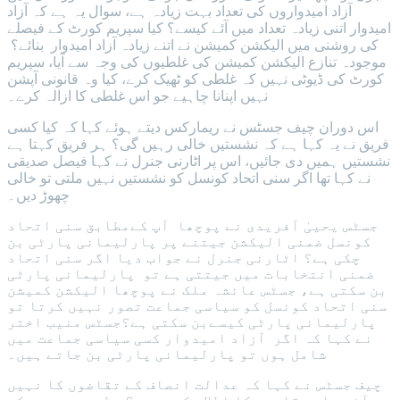
آزاد امیدواروں کی تعداد بہت زیادہ ہے، سوال یہ ہے کہ آزاد
امیدوار اتنی زیادہ تعداد میں آئے کیسے؟ کیا سپریم کورٹ کے فیصلے
کی روشنی میں الیکشن کمیشن نے اتنے زیادہ آزاد امیدوار بنائے؟
موجودہ تنازع الیکشن کمیشن کی غلطیوں کی وجہ سے آیا، سپریم
کورٹ کی ڈیوٹی نہیں کہ غلطی کو ٹھیک کرے، کیا وہ قانونی آپشن
نہیں اپنانا چاہیے جو اس غلطی کا ازالہ کرے۔
اس دوران چیف جسٹس نے ریمارکس دیتے ہوئے کہا کہ کیا کسی
فریق نے یہ کہا ہے کہ نشستیں خالی رہیں گی؟ ہر فریق کہتا ہے
نشستیں ہمیں دی جائیں، اس پر اٹارنی جنرل نے کہا فیصل صدیقی
نے کہا تھا اگر سنی اتحاد کونسل کو نشستیں نہیں ملتی تو خالی
چھوڑ دیں۔
جسٹس یحییٰ آفریدی نے پوچھا آپ کےمطابق سنی اتحاد
کونسل ضمنی الیکشن جیتنے پر پارلیمانی پارٹی بن
چکی ہے؟ اٹارنی جنرل نے جواب دیا اگر سنی اتحاد
ضمنی انتخابات میں جیتتی ہے تو پارلیمانی پارٹی
بن سکتی ہے، جسٹس عائشہ ملک نے پوچھا الیکشن کمیشن
سنی اتحاد کونسل کو سیاسی جماعت تصور نہیں کرتا تو
پارلیمانی پارٹی کیسےبن سکتی ہے؟جسٹس منیب اختر
نے کہا کہ اگر آزاد امیدوار کسی سیاسی جماعت میں
شامل ہوں تو پارلیمانی پارٹی بن جاتے ہیں۔
چیف جسٹس نے کہا کہ عدالت انصاف کے تقاضوں کا نہیں