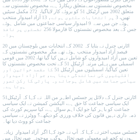
مخصوص نشستوں سےمتعلق ریکارڈ ہے، مخصوص نشستوں سے
متعلق 2002 میں آرٹیکل 51 کو بروئے کار لایاگیا، 272 مکمل سیٹیں
تھیں، 3 پر انتخابات ملتوی ہوئے، 13 آزاد امیدوار منتخب
ہوئے جن میں سے 9 امیدوار سیاسی جماعتوں میں شامل ہوئے
جس کے بعد مخصوص نشستوں کا فارمولا 256 نشستوں پر نافذ
ہوا۔
اٹارنی جنرل نے بتایا کہ 2002 کے انتخابات میں بلوچستان میں 20
فیصد آزاد امیدوار منتخب ہوئے تھے مگر مخصوص نشستوں کے
تعین میں آزاد امیدواروں کو شامل نہیں کیا گیا تھا، 2002 میں قومی
اسمبلی میں پہلی مرتبہ آرٹیکل 51 کے تحت مخصوص نشستوں کا
تعین کیاگیا، اسمبلیوں میں آرٹیکل 51 کا مقصد خواتین اور
اقلیتیوں کی نمائندگی دینا ہے، جو آزاد امیدوار
سیاسی جماعت میں شامل ہوجائے وہ پارٹی کا رکن تصور
ہوتا ہے۔
اٹارنی جنرل کے دلائل پر جسٹس اطہر من اللہ نے کہا کہ آرٹیکل51
ایک سیاسی جماعت کا حق ہے، الیکشن کمیشن نے ایک سیاسی
جماعت کو باہر کیا جو ایک اہم سوال ہے، کیا سپریم کورٹ کی
ذمہ داری نہیں قانون کی خلاف ورزی کو دیکھے؟ ووٹرز نے سیاسی
جماعت کو ووٹ دیا تھا۔
جسٹس منیب اختر نے کہا کہ آپ نے خود کہا اگر آزاد امیدوار زیادہ
ہوں تو کچھ غیرمعمولی صورتحال ہوگی، موجودہ صورتحال میں