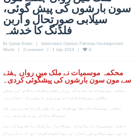
سون بارشوں کی پیش گوئی،
سیلابی صورتحال و اربن
فلڈنگ کا خدشہ
By 
Qaiser Aslam
|
latest news
, 
Opinion
, 
Pakistan
, 
Uncategorized
, 
0
World
|
0 comment
|
1 July, 2024    
|
محکمہ موسمیات نے ملک میں رواں ہفتے
سے مون سون بارشوں کی پیشگوئی کردی۔
محکمہ موسمیات نے بتایاکہ رواں ہفتے ملک کے بالائی اور وسطی
علاقوں میں شدت کےساتھ مون سون بارشوں کا امکان ہے۔
محکمہ موسمیات کے مطابق طوفانی بارشوں کے باعث روزمرہ کے
معمولات متاثر ہونے کاخدشہ ہے۔
محکمہ موسمیات نے بتایاکہ موسلادھار بارش کے باعث پہاڑی ندی
نالوں میں سیلابی صورتحال اور سیالکوٹ،گوجرانوالہ،نارووال