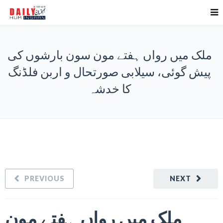
ملک میں رواں ہفتے مون سون بارشوں کی
پیش گوئی، سیلابی صورتحال و اربن فلڈنگ
کا خدشہ
PREVIOUS
NEXT
ملک میں رواں ہفتے مون