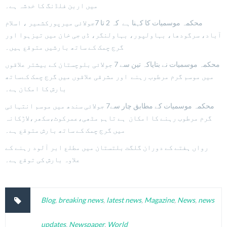
میں اربن فلڈنگ کا خدشہ ہے۔
محکمہ موسمیات کا کہنا ہے کہ 2 تا 7جولائی میرپورکشمیر ، اسلام
آباد، سرگودھا، بہاولپور، بہاولنگر، ڈی جی خان میں تیزہوا اور
گرج چمک کے ساتھ بارشیں متوقع ہیں۔
محکمہ موسمیات نے بتایاکہ تین سے 7 جولائی بلوچستان کے بیشتر علاقوں
میں موسم گرم مرطوب رہنے اور مشرقی علاقوں میں گرج چمک کےساتھ
بارش کا امکان ہے۔
محکمہ موسمیات کے مطابق چار سے7 جولائی سندھ میں موسم انتہائی
گرم مرطوب رہنے کا امکان ہے تاہم مٹھی،عمرکوٹ،سکھر،لاڑکانہ
میں گرج چمک کے ساتھ بارش متوقع ہے۔
رواں ہفتے کے دوران گلگت بلتستان میں مطلع ابر آلود رہنے کے
علاوہ بارش کی توقع ہے۔
Blog
,
breaking news
,
latest news
,
Magazine
,
News
,
news
updates
,
Newspaper
,
World