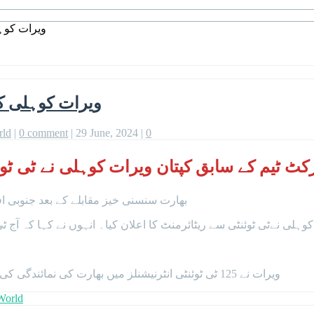
ویرات کوہل
ویرات کوہلی کا 
rld
|
0 comment
|
29 June, 2024
|
0
کٹ ٹیم کے سابق کپتان ویرات کوہلی نے ٹی ٹوئن
بھارت سنسنی خیز مقابلے کے بعد جنوبی افر
وہلی نےٹی ٹوئنٹی سے ریٹائرمنٹ کا اعلان کیا۔ انہوں نے کہا کہ آج ٹی
ویرات نے 125 ٹی ٹوئنٹی انٹرنیشنلز میں بھارت کی نمائندگی کی اور ایک سنچری اور 38 نصف سنچریوں کی مدد سے 4188 رنز بنائے۔
World