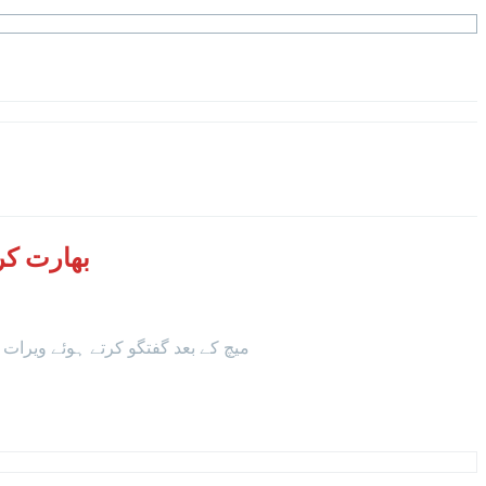
بھارت کر
میچ کے بعد گفتگو کرتے ہوئے ویرات ک