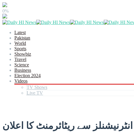
0%
Latest
Pakistan
World
Sports
Showbiz
Travel
Science
Business
Election 2024
Videos
TV Shows
Live TV
نٹرنیشنلز سے ریٹائرمنٹ کا اعلان