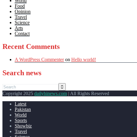
World
Food
Opinion
Travel
Science
Arts
Contact
Recent Comments
A WordPress Commenter
on
Hello world!
Search news
Copyright 2025
dailyhinews.com
| All Rights Reserved
Latest
Pakistan
World
Sports
Showbiz
Travel
Science