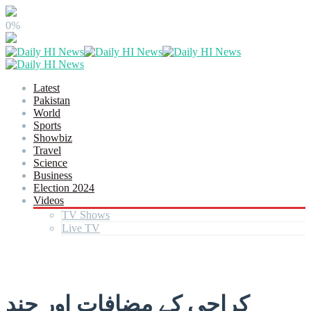
0%
Latest
Pakistan
World
Sports
Showbiz
Travel
Science
Business
Election 2024
Videos
TV Shows
Live TV
کراچی کے مضافات اور چند