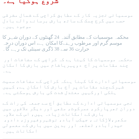
شروع ہوگیا ہے۔
موسمیاتی تجزیہ کار کے مطابق کراچی کے شمال مشرقی
حصے میں گرج چمک کے ساتھ بارش برسانے والے بادل
موجود ہیں۔
محکمہ موسمیات کے مطابق آئندہ 24 گھنٹوں کے دوران شہر کا
موسم گرم اور مرطوب رہنےکا امکان ہے، اس دوران درجہ
حرارت 36 سے 38 ڈگری سینٹی تک رہے گا۔
محکمہ موسمیات کا کہنا ہے کہ کراچی کے مضافات اور
چند مقامات پر آج دوپہریاشام میں بارش کا امکان
ہے۔
موسمیاتی ادارے کا کہنا ہےکہ کراچی کے مضافات سمیت
شہرکےچند مقامات پر آج بارش کا امکان ہے، کہیں
ہلکی اورکہیں معتدل شدت کی بارش ہوسکتی ہے۔
نجی موسمیاتی ادارے کے مطابق آج سے جمعہ کی رات کے
دوران تھرپارکر، عمرکوٹ، مٹھی اور دیگر علاقوں میں
بارش کے امکانات زیادہ ہیں، اس کے علاوہ
سکھر،لاڑکانہ، جیکب آباد، نوشہروفیروز، دادو،
حیدرآباد، ٹھٹھہ اور بدین میں بارش کے معمولی
امکانات ہیں۔