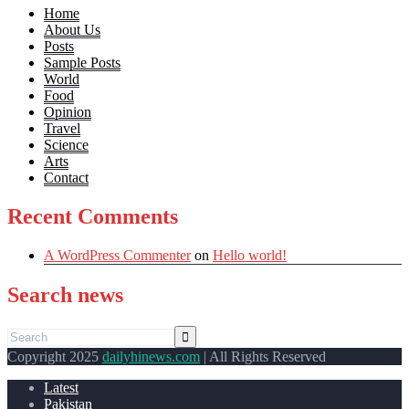
Home
About Us
Posts
Sample Posts
World
Food
Opinion
Travel
Science
Arts
Contact
Recent Comments
A WordPress Commenter
on
Hello world!
Search news
Copyright 2025
dailyhinews.com
| All Rights Reserved
Latest
Pakistan