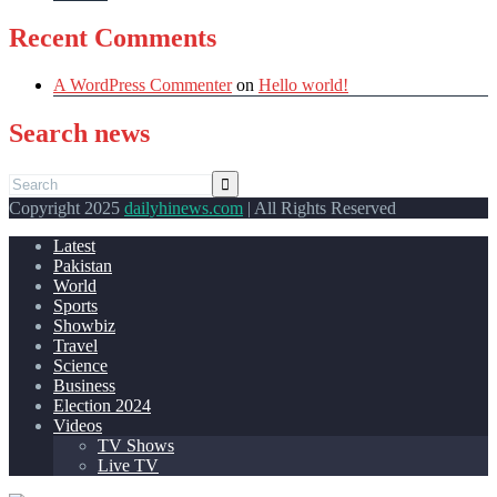
Recent Comments
A WordPress Commenter
on
Hello world!
Search news
Copyright 2025
dailyhinews.com
| All Rights Reserved
Latest
Pakistan
World
Sports
Showbiz
Travel
Science
Business
Election 2024
Videos
TV Shows
Live TV