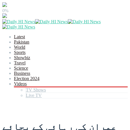
0%
Latest
Pakistan
World
Sports
Showbiz
Travel
Science
Business
Election 2024
Videos
TV Shows
Live TV
عمران کی رہائی کے بجائے