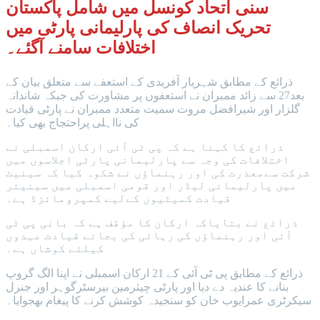
سنی اتحاد کونسل میں شامل پاکستان
تحریک انصاف کی پارلیمانی پارٹی میں
اختلافات سامنے آگئے۔
ذرائع کے مطابق شہریار آفریدی کے استعفے سے متعلق بیان کے
بعد27 سے زائد ممبران نے استعفوں پر مشاورت کی جبکہ شاندانہ
گلزار اور شیرافضل مروت سمیت متعدد ممبران نے پارٹی قیادت
کی نااہلی پراحتجاج بھی کیا۔
ذرائع کا کہنا ہے کہ پی ٹی آئی ارکان اسمبلی نے
اختلافات کی وجہ سے پارلیمانی پارٹی اجلاسوں میں
شرکت سےمعذرت کی اور رہنماؤں نے شکوہ کیا کہ سینیٹ
میں پارلیمانی لیڈر اور قومی اسمبلی میں سینیئر
قیادت کمیٹیوں کےلیے کمپرومائزڈ ہے۔
ذرائع نے بتایاکہ ارکان کا مؤقف ہے کہ بانی پی ٹی
آئی اور رہنماؤں کی رہائی کی بجائے قیادت عہدوں
کیلئے کوشاں ہے۔
ذرائع کے مطابق پی ٹی آئی کے 21 ارکان اسمبلی نے اپنا الگ گروپ
بنانے کا عندیہ دے دیا اور پارٹی چیئرمین بیرسٹرگوہر اور جنرل
سیکرٹری عمرایوب خان کو سنجیدہ کوشش کرنے کا پیغام بھجوایا۔