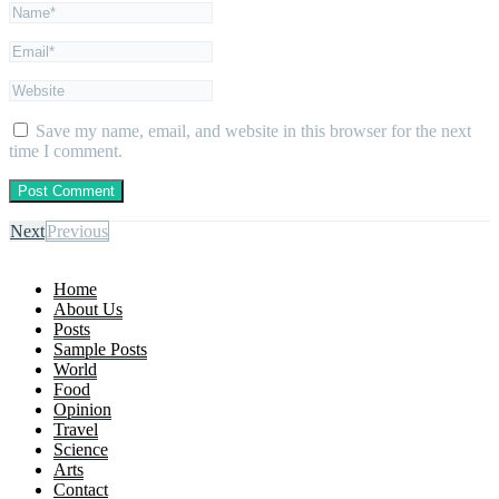
Save my name, email, and website in this browser for the next
time I comment.
Next
Previous
Home
About Us
Posts
Sample Posts
World
Food
Opinion
Travel
Science
Arts
Contact