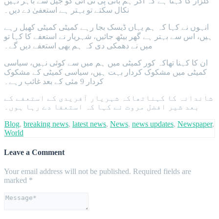
گلزار کا کہنا ہے کہ اگر ہم بانی پی ٹی آئی کو جیل سے باہر نہیں
نکال سکتے تو بہتر ہے استعفیٰ دے دیں۔
انہوں نے کہا کہ ہم یہاں ڈیسک بجا رہے کمیٹی کمیٹی کھیل رہے
ہیں، اس سے بہتر ہے گھر بیٹھ جائیں، شہریار نے استعفے کا کہا تو
میں نے دھمکی دی کہ ہم بھی استعفے دیں گے۔
ان کا کہنا تھاکہ کور کمیٹی میں ہم میں سے کوئی نہیں، سیاسی
کمیٹی میں مشکوک کردار بہت ہیں، سیاسی کمیٹی کے مشکوک
کردار 9 مئی کے بعد غائب رہے۔
شاندانہ کا کہناتھاکہ شہریار آفریدی کے استعفے کے
بعد شیر افضل مروت نے کہا کہ استعفا دے رہا ہوں۔
Blog
,
breaking news
,
latest news
,
News
,
news updates
,
Newspaper
,
World
Leave a Comment
Your email address will not be published.
Required fields are
marked
*