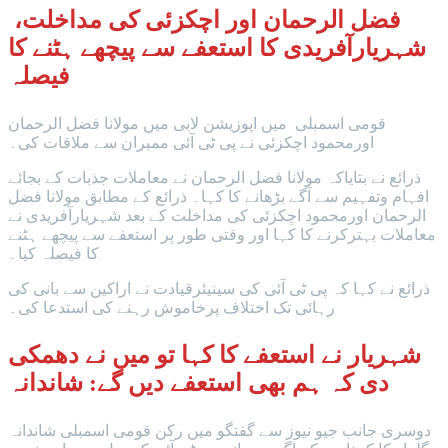
فضل الرحمان اور اچکزئی کی مداخلت،
شہریارآفریدی کا استعفے سے پیچھے ہٹنے کا
فیصلہ
قومی اسمبلی میں اپوزیشن لابی میں مولانا فضل الرحمان
اورمحمود اچکزئی نے پی ٹی آئی ممبران سے ملاقات کی۔
ذرائع نے بتایاکہ مولانا فضل الرحمان نے معاملات جذبات کے بجائے
افہام وتفہیم سے آگے بڑھانے کا کہا۔ ذرائع کے مطابق مولانا فضل
الرحمان اورمحمود اچکزئی کی مداخلت کے بعد شہریارآفریدی نے
معاملات بہترکرنے کا کہا اور وقتی طور پر استعفے سے پیچھے ہٹنے
کا فیصلہ کیا۔
ذرائع نے کہا کہ پی ٹی آئی کی سینیئرقیادت نے اراکین سے بانی کی
رہائی تک اختلاف پرخاموش رہنے کی استدعا کی۔
شہریار نے استعفے کا کہا تو میں نے دھمکی
دی کہ ہم بھی استعفے دیں گے: شاندانہ
دوسری جانب جیو نیوز سے گفتگو میں رکن قومی اسمبلی شاندانہ